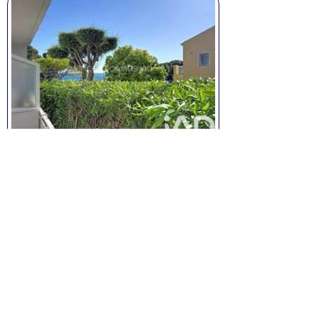
Studio à Sanary
1 pièces, de 27 m² environ,
avec cave.
Prix:
279.000
euros.
Voir la fiche
Studio Sanary avec piscine
(1)
Appartement Sanary
(62)