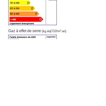
Gaz à effet de serre
(kg éqCO2/m².an)
5
Contact
N'oubliez pas de préciser, que vous avez
lu cette annonce sur
Ouest-Var.net