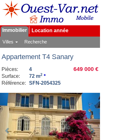
Immobilier
Location année
Villes
Recherche
Appartement T4 Sanary
649 000 €
Pièces:
4
2
Surface:
72 m
*
Référence:
SFN-2054325