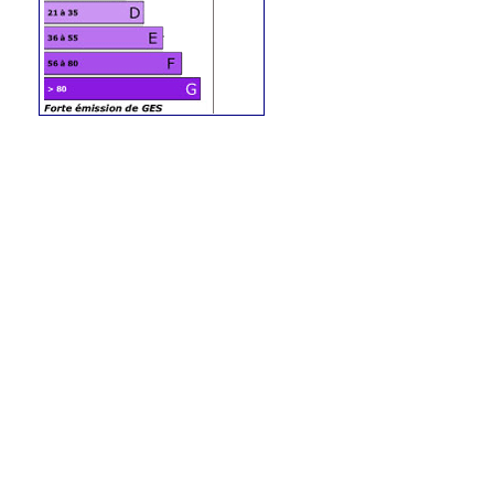
Contact
N'oubliez pas de préciser, que vous avez
lu cette annonce sur
Ouest-Var.net
Iad France
Demandez:
Caroline Camus
Tel :
06 59 02 23 93
Contactez l'annonceur
Prénom
*