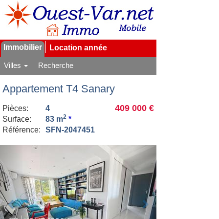
Immobilier
Location année
Villes
Recherche
Appartement T4 Sanary
409 000 €
Pièces:
4
2
Surface:
83 m
*
Référence:
SFN-2047451