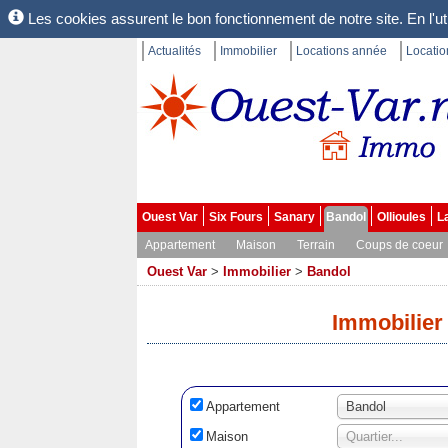
Les cookies assurent le bon fonctionnement de notre site. En l'uti
Actualités
Immobilier
Locations année
Locati
Ouest Var
Six Fours
Sanary
Bandol
Ollioules
L
Appartement
Maison
Terrain
Coups de coeur
Ouest Var
>
Immobilier
>
Bandol
Immobilier
Appartement
Bandol
Maison
Quartier...