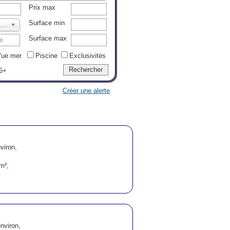
Prix max
Surface min
ernières annonces..
Surface max
ue mer
Piscine
Exclusivités
6+
Créer une alerte
l
viron,
m²,
l
nviron,