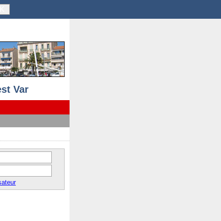
K
st Var
sateur