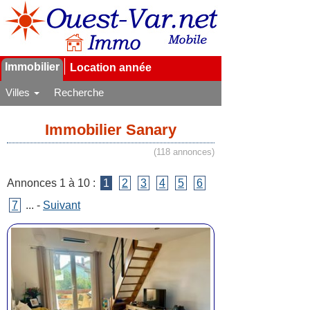
Immobilier
Location année
Villes
Recherche
Immobilier Sanary
(118 annonces)
Annonces 1 à 10 :
1
2
3
4
5
6
7
... -
Suivant