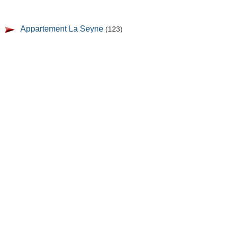
Appartement La Seyne
(123)
Studio La Seyne
(15)
Appartement T2 La Seyne
(34)
Appartement T3 La Seyne
(49)
Appartement T4 La Seyne
(22)
Appartement T5 La Seyne
(2)
Villa, Maison La Seyne
(62)
Local commercial La Seyne
(6)
Garage La Seyne
(2)
Terrain La Seyne
(1)
Mentions légales
|
Liens
Sfn Media Sarl, 421 avenue des Charmettes,
83140 LE BRUSC.