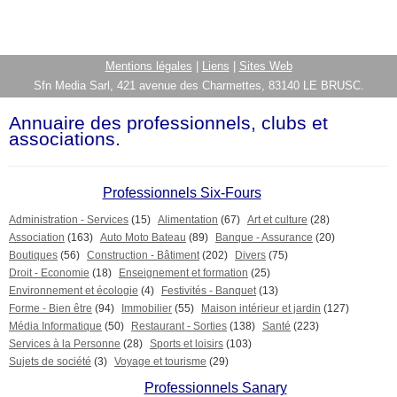
Mentions légales
|
Liens
|
Sites Web
Sfn Media Sarl, 421 avenue des Charmettes, 83140 LE BRUSC.
Annuaire des professionnels, clubs et
associations.
Professionnels Six-Fours
Administration - Services
(15)
Alimentation
(67)
Art et culture
(28)
Association
(163)
Auto Moto Bateau
(89)
Banque - Assurance
(20)
Boutiques
(56)
Construction - Bâtiment
(202)
Divers
(75)
Droit - Economie
(18)
Enseignement et formation
(25)
Environnement et écologie
(4)
Festivités - Banquet
(13)
Forme - Bien être
(94)
Immobilier
(55)
Maison intérieur et jardin
(127)
Média Informatique
(50)
Restaurant - Sorties
(138)
Santé
(223)
Services à la Personne
(28)
Sports et loisirs
(103)
Sujets de société
(3)
Voyage et tourisme
(29)
Professionnels Sanary