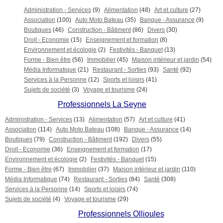
Administration - Services
(9)
Alimentation
(48)
Art et culture
(27)
Association
(100)
Auto Moto Bateau
(35)
Banque - Assurance
(9)
Boutiques
(46)
Construction - Bâtiment
(86)
Divers
(30)
Droit - Economie
(15)
Enseignement et formation
(8)
Environnement et écologie
(2)
Festivités - Banquet
(13)
Forme - Bien être
(56)
Immobilier
(45)
Maison intérieur et jardin
(54)
Média Informatique
(21)
Restaurant - Sorties
(93)
Santé
(92)
Services à la Personne
(12)
Sports et loisirs
(41)
Sujets de société
(3)
Voyage et tourisme
(24)
Professionnels La Seyne
Administration - Services
(13)
Alimentation
(57)
Art et culture
(41)
Association
(114)
Auto Moto Bateau
(108)
Banque - Assurance
(14)
Boutiques
(79)
Construction - Bâtiment
(192)
Divers
(55)
Droit - Economie
(36)
Enseignement et formation
(17)
Environnement et écologie
(2)
Festivités - Banquet
(15)
Forme - Bien être
(67)
Immobilier
(37)
Maison intérieur et jardin
(110)
Média Informatique
(74)
Restaurant - Sorties
(84)
Santé
(308)
Services à la Personne
(14)
Sports et loisirs
(74)
Sujets de société
(4)
Voyage et tourisme
(29)
Professionnels Ollioules