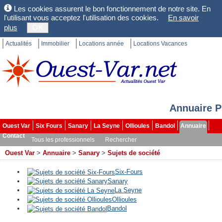
Les cookies assurent le bon fonctionnement de notre site. En
l'utilisant vous acceptez l'utilisation des cookies.
En savoir
plus
OK
Actualités
Immobilier
Locations année
Locations Vacances
Annuaire P
Ouest Var
Six Fours
Sanary
La Seyne
Ollioules
Bandol
Annuaire
Contact
Tous les professionnels
Rechercher
Ouest Var
>
Annuaire
>
Sanary
>
Sujets de société
Six-Fours
Sanary
La Seyne
Ollioules
Bandol