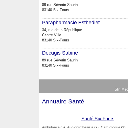
89 rue Séverin Saurin
83140 Six-Fours
Parapharmacie Esthediet
34, rue de la République
Centre Ville
83140 Six-Fours
Decugis Sabine
89 rue Séverin Saurin
83140 Six-Fours
Sfn Med
Annuaire Santé
Santé Six-Fours
Ambulance
(5)
Audioprothésiste
(2)
Cardiologue
(3)