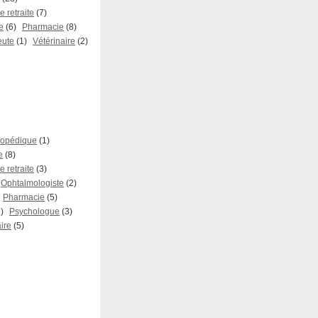
 retraite
(7)
e
(6)
Pharmacie
(8)
eute
(1)
Vétérinaire
(2)
hopédique
(1)
e
(8)
 retraite
(3)
Ophtalmologiste
(2)
Pharmacie
(5)
)
Psychologue
(3)
ire
(5)