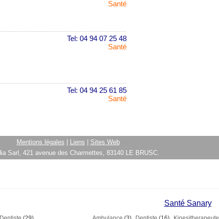
Santé
Tel: 04 94 07 25 48
Santé
Tel: 04 94 25 61 85
Santé
Mentions légales
|
Liens
|
Sites Web
ia Sarl, 421 avenue des Charmettes, 83140 LE BRUSC.
Santé Sanary
Dentiste
(29)
Ambulance
(3)
Dentiste
(16)
Kinesitherapeute