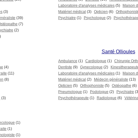
Laboratoire d'analyses médicales
(5)
Maison de
es
(3)
Matériel médical
(3)
Opticien
(6)
Orthophonist
néraliste
(39)
Psychiatre
(1)
Psychologue
(2)
Psychothérap
Ostéopathe
(7)
ychiatre
(2)
)
Santé Ollioules
Ambulance
(1)
Cardiologue
(1)
Chirurgie Ort
ue
(4)
Dentiste
(9)
Gynecologue
(2)
Kinesitherapeut
raite
(11)
Laboratoire d'analyses médicales
(1)
Maison de
en
(8)
Matériel médical
(2)
Médecin généraliste
(13)
Opticien
(5)
Orthophoniste
(5)
Ostéopathe
(6)
Pneumologue
(1)
Podologue
(2)
Psychiatre
(3
e
(3)
Psychothérapeute
(1)
Radiologue
(6)
Vétérina
ecologue
(1)
aite
(1)
mologiste
(1)