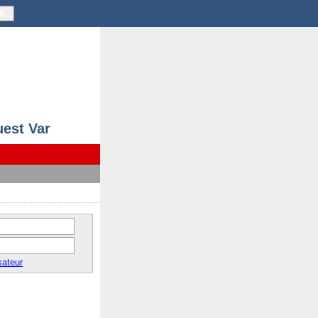
K
uest Var
sateur