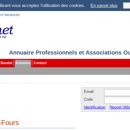
lisant vous acceptez l'utilisation des cookies.
En savoir plus
O
ons Vacances
Annuaire Professionnels et Associations O
Bandol
Annuaire
Contact
Email:
Code:
Identification
Nouvel Utili
-Fours