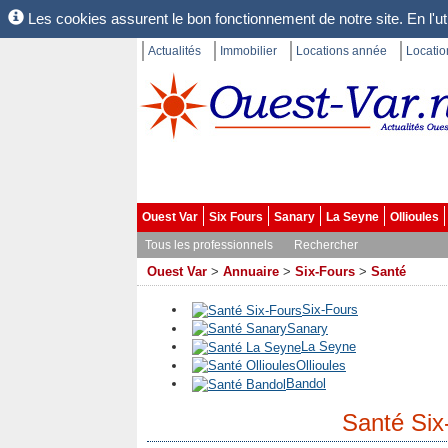
Les cookies assurent le bon fonctionnement de notre site. En l'uti
Actualités
Immobilier
Locations année
Locati
Ouest Var
Six Fours
Sanary
La Seyne
Ollioules
Tous les professionnels
Rechercher
Ouest Var
>
Annuaire
>
Six-Fours
>
Santé
Six-Fours
Sanary
La Seyne
Ollioules
Bandol
Santé Six