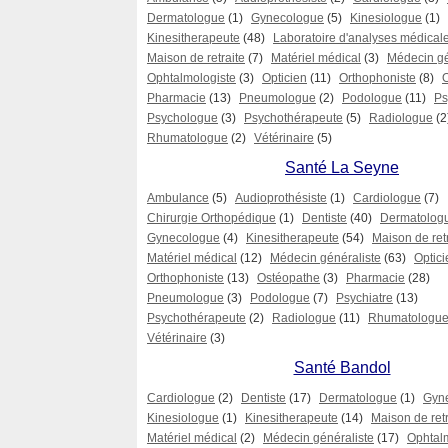
Dermatologue
(1)
Gynecologue
(5)
Kinesiologue
(1)
Kinesitherapeute
(48)
Laboratoire d'analyses médical
Maison de retraite
(7)
Matériel médical
(3)
Médecin gé
Ophtalmologiste
(3)
Opticien
(11)
Orthophoniste
(8)
Pharmacie
(13)
Pneumologue
(2)
Podologue
(11)
Ps
Psychologue
(3)
Psychothérapeute
(5)
Radiologue
(2
Rhumatologue
(2)
Vétérinaire
(5)
Santé La Seyne
Ambulance
(5)
Audioprothésiste
(1)
Cardiologue
(7)
Chirurgie Orthopédique
(1)
Dentiste
(40)
Dermatolog
Gynecologue
(4)
Kinesitherapeute
(54)
Maison de ret
Matériel médical
(12)
Médecin généraliste
(63)
Optici
Orthophoniste
(13)
Ostéopathe
(3)
Pharmacie
(28)
Pneumologue
(3)
Podologue
(7)
Psychiatre
(13)
Psychothérapeute
(2)
Radiologue
(11)
Rhumatologu
Vétérinaire
(3)
Santé Bandol
Cardiologue
(2)
Dentiste
(17)
Dermatologue
(1)
Gyn
Kinesiologue
(1)
Kinesitherapeute
(14)
Maison de retr
Matériel médical
(2)
Médecin généraliste
(17)
Ophtal