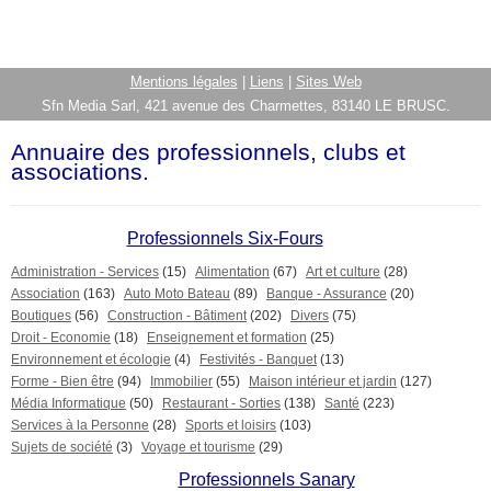
Mentions légales
|
Liens
|
Sites Web
Sfn Media Sarl, 421 avenue des Charmettes, 83140 LE BRUSC.
Annuaire des professionnels, clubs et
associations.
Professionnels Six-Fours
Administration - Services
(15)
Alimentation
(67)
Art et culture
(28)
Association
(163)
Auto Moto Bateau
(89)
Banque - Assurance
(20)
Boutiques
(56)
Construction - Bâtiment
(202)
Divers
(75)
Droit - Economie
(18)
Enseignement et formation
(25)
Environnement et écologie
(4)
Festivités - Banquet
(13)
Forme - Bien être
(94)
Immobilier
(55)
Maison intérieur et jardin
(127)
Média Informatique
(50)
Restaurant - Sorties
(138)
Santé
(223)
Services à la Personne
(28)
Sports et loisirs
(103)
Sujets de société
(3)
Voyage et tourisme
(29)
Professionnels Sanary