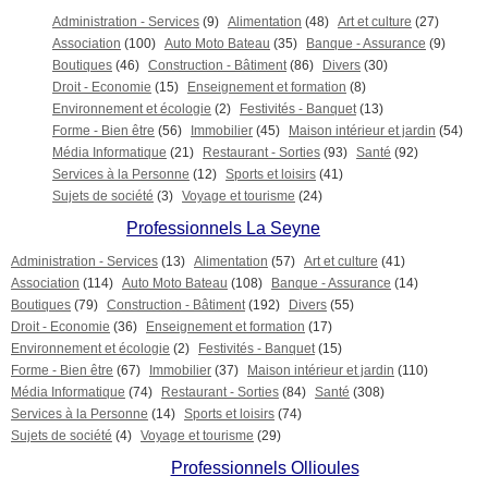
Administration - Services
(9)
Alimentation
(48)
Art et culture
(27)
Association
(100)
Auto Moto Bateau
(35)
Banque - Assurance
(9)
Boutiques
(46)
Construction - Bâtiment
(86)
Divers
(30)
Droit - Economie
(15)
Enseignement et formation
(8)
Environnement et écologie
(2)
Festivités - Banquet
(13)
Forme - Bien être
(56)
Immobilier
(45)
Maison intérieur et jardin
(54)
Média Informatique
(21)
Restaurant - Sorties
(93)
Santé
(92)
Services à la Personne
(12)
Sports et loisirs
(41)
Sujets de société
(3)
Voyage et tourisme
(24)
Professionnels La Seyne
Administration - Services
(13)
Alimentation
(57)
Art et culture
(41)
Association
(114)
Auto Moto Bateau
(108)
Banque - Assurance
(14)
Boutiques
(79)
Construction - Bâtiment
(192)
Divers
(55)
Droit - Economie
(36)
Enseignement et formation
(17)
Environnement et écologie
(2)
Festivités - Banquet
(15)
Forme - Bien être
(67)
Immobilier
(37)
Maison intérieur et jardin
(110)
Média Informatique
(74)
Restaurant - Sorties
(84)
Santé
(308)
Services à la Personne
(14)
Sports et loisirs
(74)
Sujets de société
(4)
Voyage et tourisme
(29)
Professionnels Ollioules