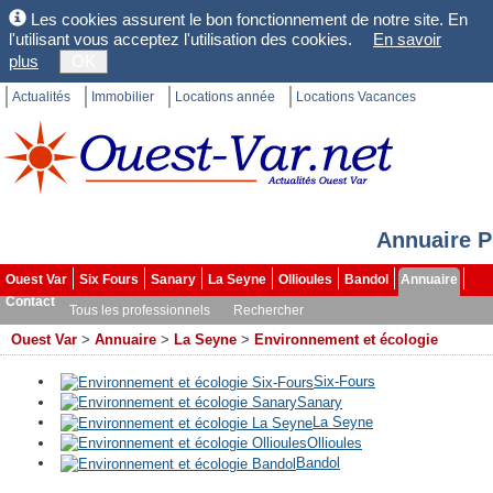
Les cookies assurent le bon fonctionnement de notre site. En
l'utilisant vous acceptez l'utilisation des cookies.
En savoir
plus
OK
Actualités
Immobilier
Locations année
Locations Vacances
Annuaire P
Ouest Var
Six Fours
Sanary
La Seyne
Ollioules
Bandol
Annuaire
Contact
Tous les professionnels
Rechercher
Ouest Var
>
Annuaire
>
La Seyne
>
Environnement et écologie
Six-Fours
Sanary
La Seyne
Ollioules
Bandol