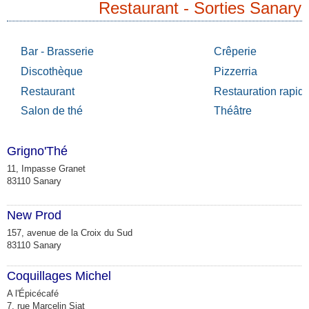
Restaurant - Sorties Sanary
Bar - Brasserie
Crêperie
Discothèque
Pizzerria
Restaurant
Restauration rapid
Salon de thé
Théâtre
Grigno'Thé
R
11, Impasse Granet
83110 Sanary
New Prod
R
157, avenue de la Croix du Sud
83110 Sanary
Coquillages Michel
R
A l'Épicécafé
7, rue Marcelin Siat