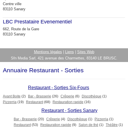
Centre ville
83110 Sanary
LBC Prestataire Evenementiel
R
662, Route de la Gare
83110 Sanary
Mentions légales
|
Liens
|
Sites Web
Sfn Media Sarl, 421 avenue des Charmettes, 83140 LE BRUSC.
Annuaire Restaurant - Sorties
Restaurant - Sorties Six-Fours
Avant Boite
(2)
Bar - Brasserie
(26)
Crêperie
(6)
Discothèque
(1)
Pizzerria
(19)
Restaurant
(68)
Restauration rapide
(16)
Restaurant - Sorties Sanary
Bar - Brasserie
(20)
Crêperie
(4)
Discothèque
(1)
Pizzerria
(1)
Restaurant
(53)
Restauration rapide
(9)
Salon de thé
(1)
Théâtre
(1)