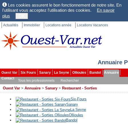
Les cookies assurent le bon fonctionnement de notre site. En
l'utilisant vous acceptez l'utilisation des cookies.
En savoir
plus
OK
Actualités
Immobilier
Locations année
Locations Vacances
Annuaire P
Ouest Var
Six Fours
Sanary
La Seyne
Ollioules
Bandol
Annuaire
Contact
Tous les professionnels
Rechercher
Ouest Var
>
Annuaire
>
Sanary
>
Restaurant - Sorties
Six-Fours
Sanary
La Seyne
Ollioules
Bandol