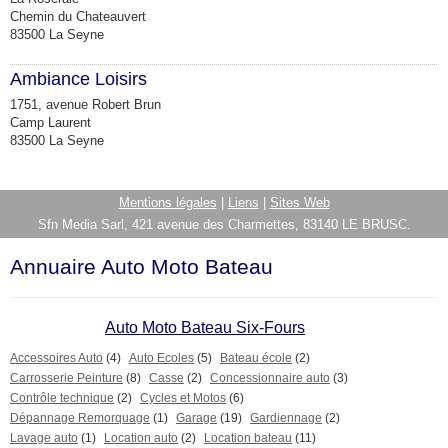
Chemin du Chateauvert
83500 La Seyne
Ambiance Loisirs
1751, avenue Robert Brun
Camp Laurent
83500 La Seyne
Mentions légales
|
Liens
|
Sites Web
Sfn Media Sarl, 421 avenue des Charmettes, 83140 LE BRUSC.
Annuaire Auto Moto Bateau
Auto Moto Bateau Six-Fours
Accessoires Auto
(4)
Auto Ecoles
(5)
Bateau école
(2)
Carrosserie Peinture
(8)
Casse
(2)
Concessionnaire auto
(3)
Contrôle technique
(2)
Cycles et Motos
(6)
Dépannage Remorquage
(1)
Garage
(19)
Gardiennage
(2)
Lavage auto
(1)
Location auto
(2)
Location bateau
(11)