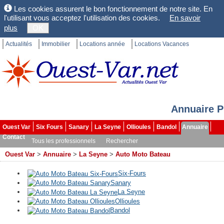
Les cookies assurent le bon fonctionnement de notre site. En
l'utilisant vous acceptez l'utilisation des cookies.
En savoir
plus
OK
Actualités
Immobilier
Locations année
Locations Vacances
Annuaire P
Ouest Var
Six Fours
Sanary
La Seyne
Ollioules
Bandol
Annuaire
Contact
Tous les professionnels
Rechercher
Ouest Var
>
Annuaire
>
La Seyne
>
Auto Moto Bateau
Six-Fours
Sanary
La Seyne
Ollioules
Bandol