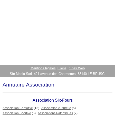
Mentions légales
|
Liens
|
Sites Web
Sfn Media Sarl, 421 avenue des Charmettes, 83140 LE BRUSC.
Annuaire Association
Association Six-Fours
Association Caritative
(13)
Association culturelle
(5)
Association Sportive
(5)
Associations Patriotiques
(7)