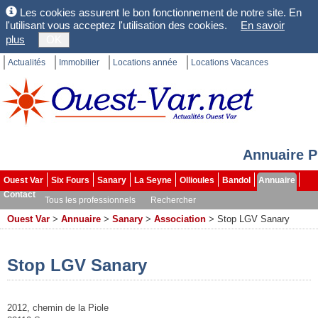
Les cookies assurent le bon fonctionnement de notre site. En
l'utilisant vous acceptez l'utilisation des cookies.
En savoir
plus
OK
Actualités
Immobilier
Locations année
Locations Vacances
Annuaire P
Ouest Var
Six Fours
Sanary
La Seyne
Ollioules
Bandol
Annuaire
Contact
Tous les professionnels
Rechercher
Ouest Var
>
Annuaire
>
Sanary
>
Association
>
Stop LGV Sanary
Stop LGV Sanary
2012, chemin de la Piole