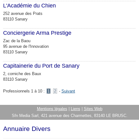
L'Académie du Chien
252 avenue des Prats
83110 Sanary
Conciergerie Arma Prestige
Zac de la Baou
95 avenue de l'Innovation
83110 Sanary
Capitainerie du Port de Sanary
2, corniche des Baux
83110 Sanary
Professionnels 1 à 10 :
1
2
-
Suivant
Mentions légales
|
Liens
|
Sites Web
Sfn Media Sarl, 421 avenue des Charmettes, 83140 LE BRUSC.
Annuaire Divers