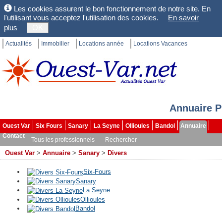
Les cookies assurent le bon fonctionnement de notre site. En
l'utilisant vous acceptez l'utilisation des cookies.
En savoir
plus
OK
Actualités
Immobilier
Locations année
Locations Vacances
Annuaire P
Ouest Var
Six Fours
Sanary
La Seyne
Ollioules
Bandol
Annuaire
Contact
Tous les professionnels
Rechercher
Ouest Var
>
Annuaire
>
Sanary
>
Divers
Six-Fours
Sanary
La Seyne
Ollioules
Bandol