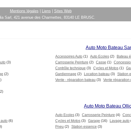
Mentions légales
|
Liens
|
Sites Web
ia Sarl, 421 avenue des Charmettes, 83140 LE BRUSC.
Auto Moto Bateau Sa
Accessoires Auto
(1)
Auto Ecoles
(2)
Bateau é
auto
(3)
Carrosserie Peinture
(2)
Casse
(1)
Concessio
Contrôle technique
(3)
Cycles et Motos
(1)
Ga
ge
(2)
Gardiennage
(2)
Location bateau
(3)
Station 
)
Vente - réparation bateau
(3)
Vente réparation 
2)
Auto Moto Bateau Olli
Auto Ecoles
(3)
Carrosserie Peinture
(4)
Conc
 auto
(6)
Cycles et Motos
(3)
Garage
(16)
Lavage auto
0)
Pneu
(2)
Station essence
(3)