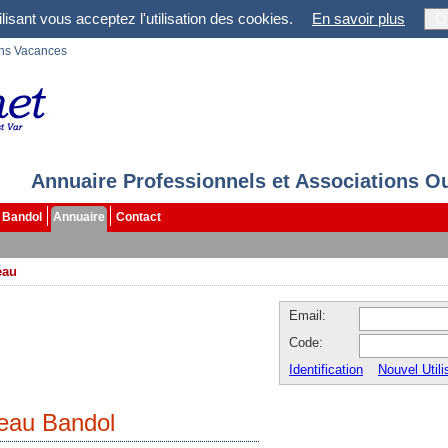
lisant vous acceptez l'utilisation des cookies.
En savoir plus
O
ons Vacances
Annuaire Professionnels et Associations O
Bandol
Annuaire
Contact
eau
Email:
Code:
Identification
Nouvel Utili
eau Bandol