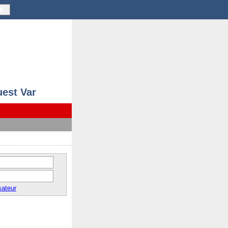
K
uest Var
sateur