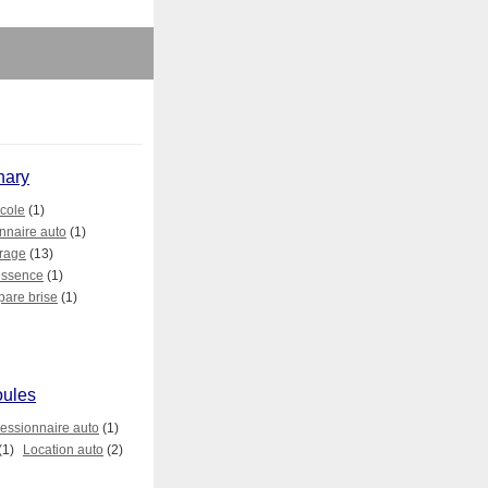
nary
cole
(1)
nnaire auto
(1)
rage
(13)
essence
(1)
pare brise
(1)
oules
essionnaire auto
(1)
(1)
Location auto
(2)