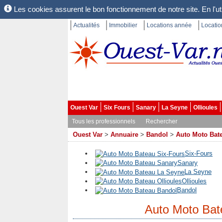
Les cookies assurent le bon fonctionnement de notre site. En l'uti
Actualités
Immobilier
Locations année
Locati
Ouest Var
Six Fours
Sanary
La Seyne
Ollioules
Tous les professionnels
Rechercher
Ouest Var
>
Annuaire
>
Bandol
>
Auto Moto Bat
Six-Fours
Sanary
La Seyne
Ollioules
Bandol
Auto Moto Bat