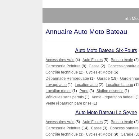
Sfn Med
Annuaire Auto Moto Bateau
Auto Moto Bateau Six-Fours
Accessoires Auto
(4)
Auto Ecoles
(5)
Bateau école
(2)
Carrosserie Peinture
(8)
Casse
(2)
Concessionnaire 
Contrôle technique
(2)
Cycles et Motos
(6)
Dépannage Remorquage
(1)
Garage
(19)
Gardienna
Lavage auto
(1)
Location auto
(2)
Location bateau
(11
Location motos
(1)
Pneu
(3)
Station essence
(1)
Véhicules sans permis
(1)
Vente - réparation bateau
(1
Vente réparation pare brise
(1)
Auto Moto Bateau La Seyne
Accessoires Auto
(5)
Auto Ecoles
(7)
Bateau école
(2)
Carrosserie Peinture
(14)
Casse
(3)
Concessionnaire
Contrôle technique
(3)
Cycles et Motos
(9)
Garage
(3