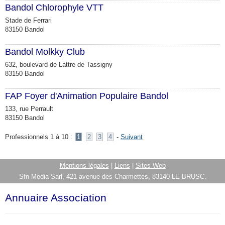
Bandol Chlorophyle VTT
Stade de Ferrari
83150 Bandol
Bandol Molkky Club
632, boulevard de Lattre de Tassigny
83150 Bandol
FAP Foyer d'Animation Populaire Bandol
133, rue Perrault
83150 Bandol
Professionnels 1 à 10 :
1
2
3
4
-
Suivant
Mentions légales
|
Liens
|
Sites Web
Sfn Media Sarl, 421 avenue des Charmettes, 83140 LE BRUSC.
Annuaire Association