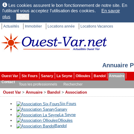
Les cookies assurent le bon fonctionnement de notre site. En
l'utilisant vous acceptez l'utilisation des cookies.
En savoir
plus
OK
Actualités
Immobilier
Locations année
Locations Vacances
Annuaire P
Ouest Var
Six Fours
Sanary
La Seyne
Ollioules
Bandol
Annuaire
Contact
Tous les professionnels
Rechercher
Ouest Var
>
Annuaire
>
Bandol
>
Association
Six-Fours
Sanary
La Seyne
Ollioules
Bandol