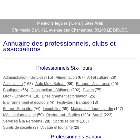
Mentions légales
|
Liens
|
Sites Web
Sfn Media Sarl, 421 avenue des Charmettes, 83140 LE BRUSC.
Annuaire des professionnels, clubs et
associations.
Professionnels Six-Fours
Administration - Services
(15)
Alimentation
(67)
Art et culture
(28)
Association
(163)
Auto Moto Bateau
(89)
Banque - Assurance
(20)
Boutiques
(56)
Construction - Bâtiment
(202)
Divers
(75)
Droit - Economie
(18)
Enseignement et formation
(25)
Environnement et écologie
(4)
Festivités - Banquet
(13)
Forme - Bien être
(94)
Immobilier
(55)
Maison intérieur et jardin
(127)
Média Informatique
(50)
Restaurant - Sorties
(138)
Santé
(223)
Services à la Personne
(28)
Sports et loisirs
(103)
Sujets de société
(3)
Voyage et tourisme
(29)
Professionnels Sanary