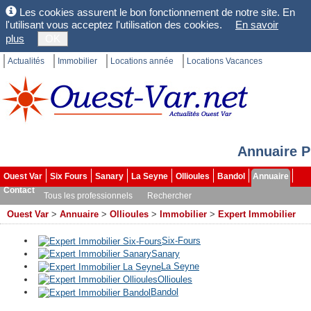
Les cookies assurent le bon fonctionnement de notre site. En
l'utilisant vous acceptez l'utilisation des cookies.
En savoir
plus
OK
Actualités
Immobilier
Locations année
Locations Vacances
Annuaire P
Ouest Var
Six Fours
Sanary
La Seyne
Ollioules
Bandol
Annuaire
Contact
Tous les professionnels
Rechercher
Ouest Var
>
Annuaire
>
Ollioules
>
Immobilier
>
Expert Immobilier
Six-Fours
Sanary
La Seyne
Ollioules
Bandol