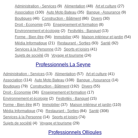
Administration - Services
(9)
Alimentation
(48)
Art et culture
(27)
Association
(100)
Auto Moto Bateau
(35)
Banque - Assurance
(9)
Boutiques
(46)
Construction - Bâtiment
(86)
Divers
(30)
Droit - Economie
(15)
Enseignement et formation
(8)
Environnement et écologie
(2)
Festivités - Banquet
(13)
Forme - Bien être
(56)
Immobilier
(45)
Maison intérieur et jardin
(54)
Média Informatique
(21)
Restaurant - Sorties
(93)
Santé
(92)
Services à la Personne
(12)
Sports et loisirs
(41)
Sujets de société
(3)
Voyage et tourisme
(24)
Professionnels La Seyne
Administration - Services
(13)
Alimentation
(57)
Art et culture
(41)
Association
(114)
Auto Moto Bateau
(108)
Banque - Assurance
(14)
Boutiques
(79)
Construction - Bâtiment
(192)
Divers
(55)
Droit - Economie
(36)
Enseignement et formation
(17)
Environnement et écologie
(2)
Festivités - Banquet
(15)
Forme - Bien être
(67)
Immobilier
(37)
Maison intérieur et jardin
(110)
Média Informatique
(74)
Restaurant - Sorties
(84)
Santé
(308)
Services à la Personne
(14)
Sports et loisirs
(74)
Sujets de société
(4)
Voyage et tourisme
(29)
Professionnels Ollioules