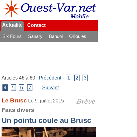
Actualité
Contact
Six Fours
Sanary
Bandol
Ollioules
La Seyne
Articles 46 à 60 :
Précédent
-
1
2
3
4
5
6
7
... -
Suivant
Le Brusc
Le 9. juillet 2015
Faits divers
Un pointu coule au Brusc