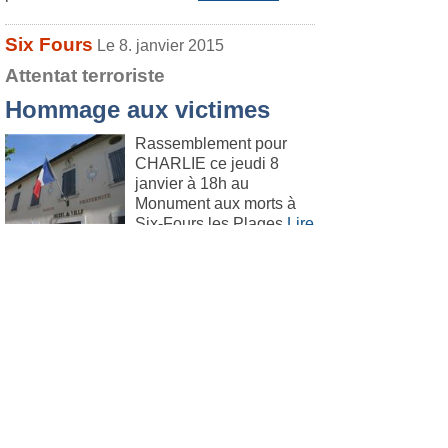
Six Fours
Le 8. janvier 2015
Attentat terroriste
Hommage aux victimes
Rassemblement pour
CHARLIE ce jeudi 8
janvier à 18h au
Monument aux morts à
Six-Fours les Plages
Lire
l'article
.
Six Fours
Le 7. janvier 2015
Attentat terroriste
Jean-Sébastien Vialatte:
"Un acte d'une barbarie et
d'une lâcheté inouïes"