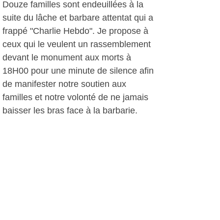
Douze familles sont endeuillées à la
suite du lâche et barbare attentat qui a
frappé "Charlie Hebdo". Je propose à
ceux qui le veulent un rassemblement
devant le monument aux morts à
18H00 pour une minute de silence afin
de manifester notre soutien aux
familles et notre volonté de ne jamais
baisser les bras face à la barbarie.
C'est tous unis, dans le calme et la
détermination, que nous vaincrons les
extrêmes de tout bord qui menacent
notre République."
A.I, le 08 janvier 2015