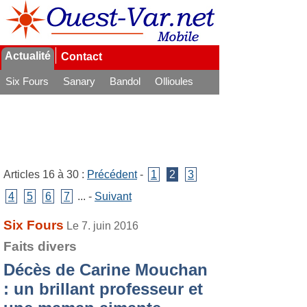
Actualité
Contact
Six Fours
Sanary
Bandol
Ollioules
La Seyne
Articles 16 à 30 :
Précédent
-
1
2
3
4
5
6
7
... -
Suivant
Six Fours
Le 7. juin 2016
Faits divers
Décès de Carine Mouchan
: un brillant professeur et