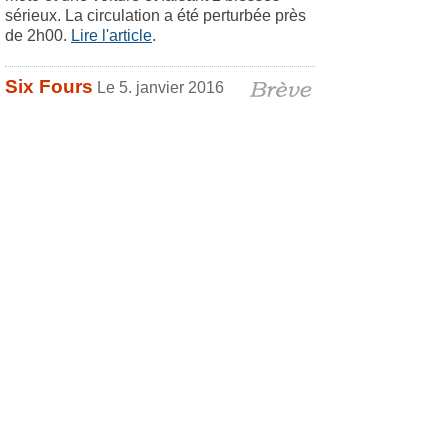
sérieux. La circulation a été perturbée près
de 2h00.
Lire l'article
.
Six Fours
Le 5. janvier 2016
Faits divers
Mais où est passé le radar
de l'avenue de la Mer?
Les automobilistes ont
pu constater la
disparition du radar de
l'avenue de la Mer.Dans
la nuit de vendredi à
samedi le radar a été scié à sa base et
déposé sur le trottoir...celui-ci se trouve
désormais entre les mains de la police
nationale et sera sans doute remis en
fonction par les services de l'Etat.Le même
épisode s'était déjà produit en février 2013,
le radar avait été tronçonné à sa base puis