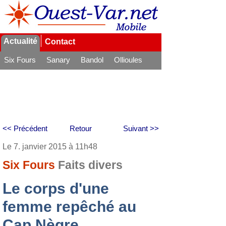
Actualité
Contact
Six Fours
Sanary
Bandol
Ollioules
La Seyne
<< Précédent
Retour
Suivant >>
Le 7. janvier 2015 à 11h48
Six Fours
Faits divers
Le corps d'une
femme repêché au
Cap Nègre