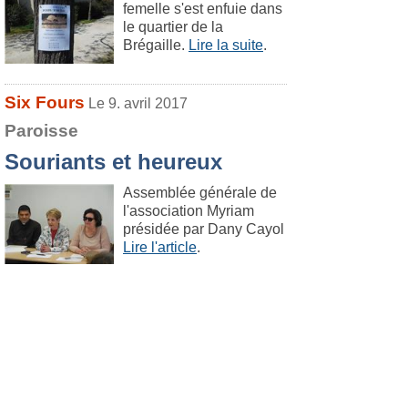
femelle s'est enfuie dans
le quartier de la
Brégaille.
Lire la suite
.
Six Fours
Le 9. avril 2017
Paroisse
Souriants et heureux
Assemblée générale de
l'association Myriam
présidée par Dany Cayol
Lire l'article
.
Sanary
Le 9. avril 2017
Vie de la cité
Sanary célèbre le sport
tout le week-end.