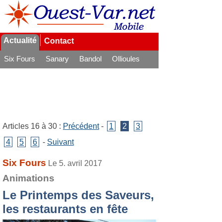
Actualité
Contact
Six Fours
Sanary
Bandol
Ollioules
La Seyne
Articles 16 à 30 :
Précédent
-
1
2
3
4
5
6
-
Suivant
Six Fours
Le 5. avril 2017
Animations
Le Printemps des Saveurs,
les restaurants en fête