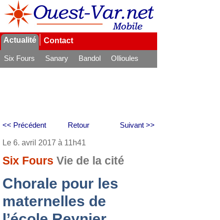
Actualité
Contact
Six Fours
Sanary
Bandol
Ollioules
La Seyne
<< Précédent
Retour
Suivant >>
Le 6. avril 2017 à 11h41
Six Fours
Vie de la cité
Chorale pour les
maternelles de
l’école Reynier