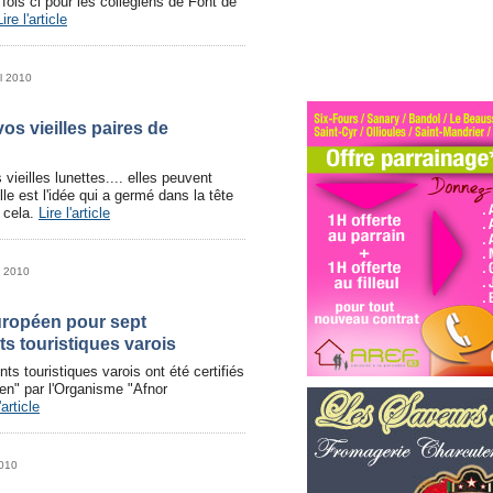
 fois ci pour les collégiens de Font de
Lire l'article
il 2010
vos vieilles paires de
vieilles lunettes.... elles peuvent
lle est l'idée qui a germé dans la tête
e cela.
Lire l'article
l 2010
uropéen pour sept
s touristiques varois
ts touristiques varois ont été certifiés
en" par l'Organisme "Afnor
'article
2010