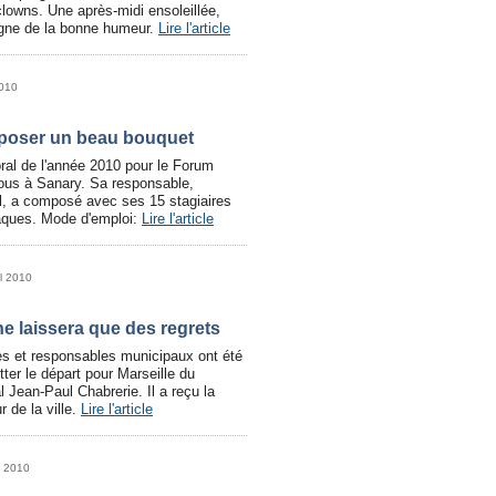
lowns. Une après-midi ensoleillée,
igne de la bonne humeur.
Lire l'article
2010
mposer un beau bouquet
loral de l'année 2010 pour le Forum
Tous à Sanary. Sa responsable,
, a composé avec ses 15 stagiaires
âques. Mode d'emploi:
Lire l'article
il 2010
ne laissera que des regrets
iles et responsables municipaux ont été
ter le départ pour Marseille du
l Jean-Paul Chabrerie. Il a reçu la
r de la ville.
Lire l'article
l 2010