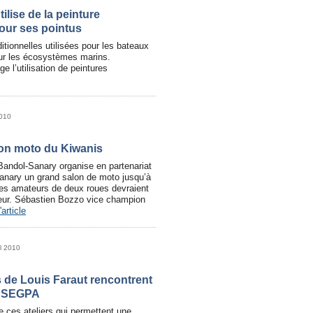
ilise de la peinture
our ses pointus
itionnelles utilisées pour les bateaux
our les écosystèmes marins.
ge l’utilisation de peintures
2010
on moto du Kiwanis
Bandol-Sanary organise en partenariat
Sanary un grand salon de moto jusqu’à
es amateurs de deux roues devraient
heur. Sébastien Bozzo vice champion
'article
il 2010
s de Louis Faraut rencontrent
e SEGPA
ue ces ateliers qui permettent une