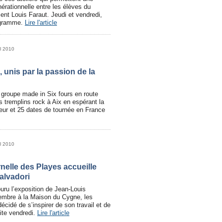
nérationnelle entre les élèves du
ent Louis Faraut. Jeudi et vendredi,
rogramme.
Lire l'article
il 2010
 unis par la passion de la
 groupe made in Six fours en route
s tremplins rock à Aix en espérant la
cteur et 25 dates de tournée en France
il 2010
nelle des Playes accueille
alvadori
uru l’exposition de Jean-Louis
embre à la Maison du Cygne, les
décidé de s’inspirer de son travail et de
site vendredi.
Lire l'article