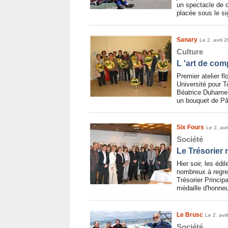
un spectacle de c
placée sous le s
Sanary
Le 2. avril 
Culture
L 'art de co
Premier atelier f
Université pour 
Béatrice Duhamel
un bouquet de P
Six Fours
Le 2. avr
Société
Le Trésorier 
Hier soir, les éd
nombreux à regret
Trésorier Principa
médaille d'honneu
Le Brusc
Le 2. avri
Société