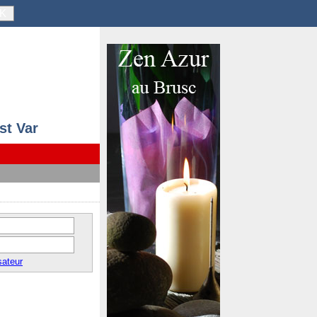
K
st Var
sateur