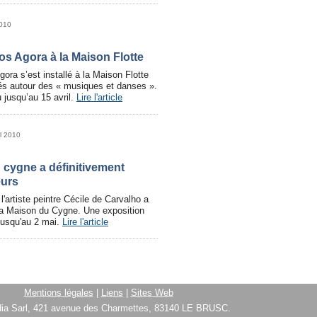
2010
os Agora à la Maison Flotte
ora s’est installé à la Maison Flotte
hés autour des « musiques et danses ».
u jusqu’au 15 avril.
Lire l'article
il 2010
 cygne a définitivement
eurs
l'artiste peintre Cécile de Carvalho a
 la Maison du Cygne. Une exposition
 jusqu'au 2 mai.
Lire l'article
Mentions légales
|
Liens
|
Sites Web
ia Sarl, 421 avenue des Charmettes, 83140 LE BRUSC.