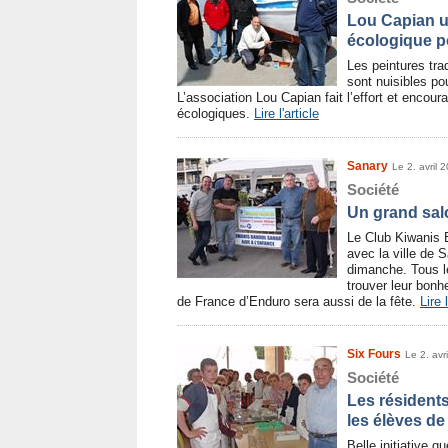
Lou Capian ut
écologique p
Les peintures trad
sont nuisibles p
L’association Lou Capian fait l’effort et encoura
écologiques.
Lire l'article
Sanary
Le 2. avril 
Société
Un grand sal
Le Club Kiwanis 
avec la ville de 
dimanche. Tous l
trouver leur bon
de France d’Enduro sera aussi de la fête.
Lire l
Six Fours
Le 2. avr
Société
Les résident
les élèves d
Belle initiative q