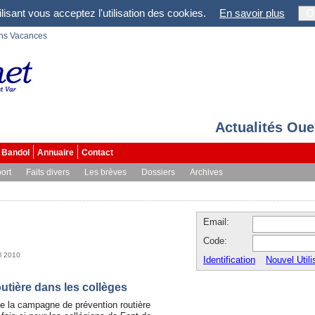
lisant vous acceptez l'utilisation des cookies.
En savoir plus
O
ons Vacances
Actualités Oue
Bandol
Annuaire
Contact
ort
Faits divers
Les brèves
Dossiers
Archives
Email:
Code:
il 2010
Identification
Nouvel Utili
utière dans les collèges
e la campagne de prévention routière