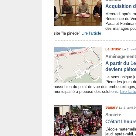
Acquisition d
Mercredi après-mi
Résidence du Ver
Paca et Ferdinand
des mariages pour
site "la pinède"
Lire l'article
Le Brusc
Le 2. avri
Aménagement
A partir du 1e
devient piéto
Le sens unique ju
Pierre les jours 
aussi bien du point de vue des embouteillages,
municipalité a proposé des solutions.
Lire l'arti
Sanary
Le 2. avril 
Société
C’était l’heu
L’école maternell
jeudi après-midi.