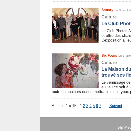
Sanary
Le 3. avril 
Culture
Le Club Phot
Le Club Photos Ag
et offre des clic
L’exposition a lie
Six Fours
Le 3. avr
Culture
La Maison du
trouvé ses fl
Le vernissage de 
eu lieu ce soir à
toute en couleurs qui en mettra plein les yeux
Articles 1 à 15 :
1
2
3
4
5
6
7
... -
Suivant
Sfn Med