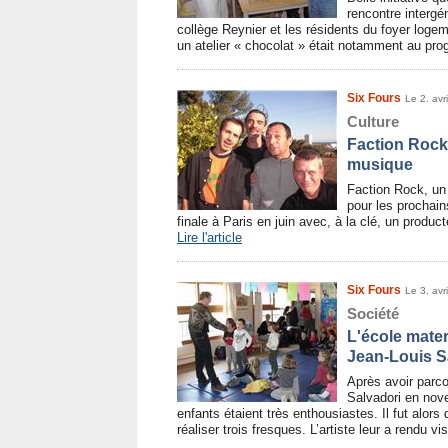
rencontre intergé
collège Reynier et les résidents du foyer logem
un atelier « chocolat » était notamment au p
Six Fours
Le 2. avr
Culture
Faction Rock,
musique
Faction Rock, un
pour les prochain
finale à Paris en juin avec, à la clé, un produ
Lire l'article
Six Fours
Le 3. avr
Société
L'école mater
Jean-Louis S
Après avoir parco
Salvadori en nov
enfants étaient très enthousiastes. Il fut alors 
réaliser trois fresques. L’artiste leur a rendu vi