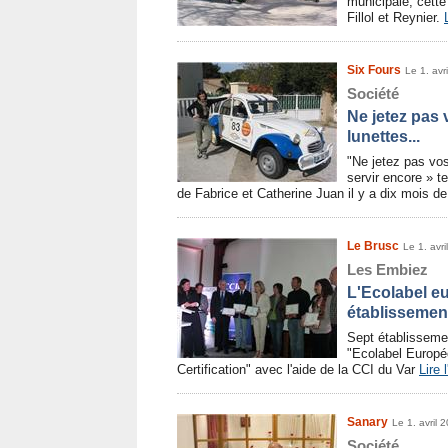
municipale, cette
Fillol et Reynier.
Six Fours
Le 1. avr
Société
Ne jetez pas 
lunettes...
"Ne jetez pas vos 
servir encore » te
de Fabrice et Catherine Juan il y a dix mois d
Le Brusc
Le 1. avri
Les Embiez
L'Ecolabel e
établissement
Sept établissemen
"Ecolabel Europé
Certification" avec l'aide de la CCI du Var
Lire l
Sanary
Le 1. avril 
Société