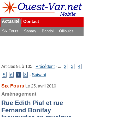
Actualité
Contact
Six Fours
Sanary
Bandol
Ollioules
La Seyne
Articles 91 à 105 :
Précédent
- ...
2
3
4
5
6
7
8
-
Suivant
Six Fours
Le 25. avril 2010
Aménagement
Rue Edith Piaf et rue
Fernand Bonifay