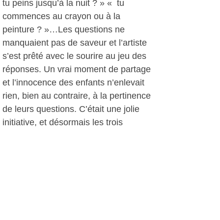
tu peins jusqu’à la nuit ? » « tu
commences au crayon ou à la
peinture ? »…Les questions ne
manquaient pas de saveur et l’artiste
s’est prêté avec le sourire au jeu des
réponses. Un vrai moment de partage
et l’innocence des enfants n’enlevait
rien, bien au contraire, à la pertinence
de leurs questions. C’était une jolie
initiative, et désormais les trois
œuvres des enfants seront exposées
dans le couloir d’entrée de l’école,
« pour accueillir parents et enfants
dans la bonne humeur ».
Traste, le 03 avril 2010