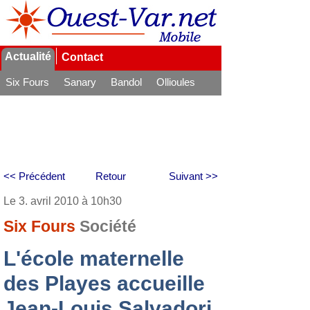
Actualité
Contact
Six Fours
Sanary
Bandol
Ollioules
La Seyne
<< Précédent
Retour
Suivant >>
Le 3. avril 2010 à 10h30
Six Fours
Société
L'école maternelle
des Playes accueille
Jean-Louis Salvadori