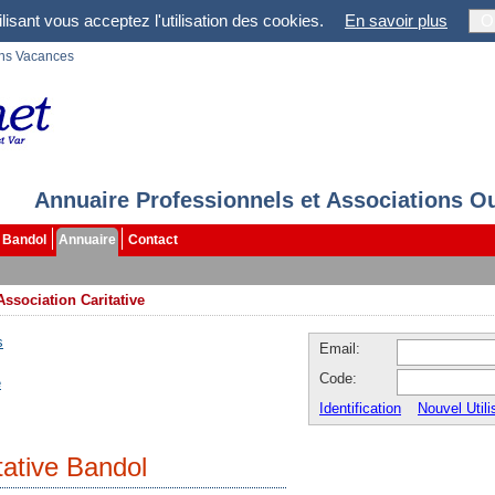
lisant vous acceptez l'utilisation des cookies.
En savoir plus
O
ons Vacances
Annuaire Professionnels et Associations O
Bandol
Annuaire
Contact
Association Caritative
s
Email:
Code:
e
Identification
Nouvel Utili
tative Bandol