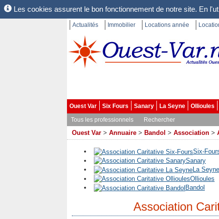
Les cookies assurent le bon fonctionnement de notre site. En l'uti
Actualités
Immobilier
Locations année
Locati
Ouest Var
Six Fours
Sanary
La Seyne
Ollioules
Tous les professionnels
Rechercher
Ouest Var
>
Annuaire
>
Bandol
>
Association
>
Six-Four
Sanary
La Seyn
Ollioules
Bandol
Association Cari