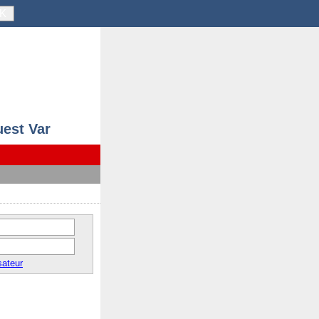
K
uest Var
sateur