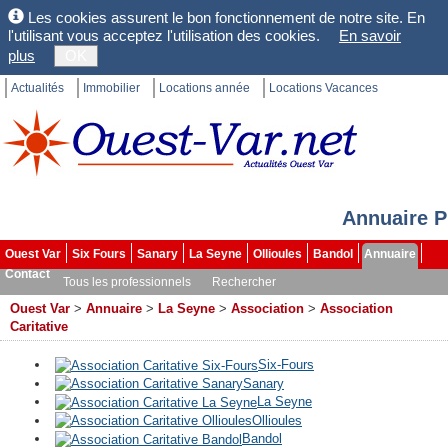
Les cookies assurent le bon fonctionnement de notre site. En
l'utilisant vous acceptez l'utilisation des cookies.
En savoir
plus
OK
Actualités
Immobilier
Locations année
Locations Vacances
Annuaire P
Ouest Var
Six Fours
Sanary
La Seyne
Ollioules
Bandol
Annuaire
Contact
Tous les professionnels
Rechercher
Ouest Var
>
Annuaire
>
La Seyne
>
Association
>
Association
Caritative
Six-Fours
Sanary
La Seyne
Ollioules
Bandol