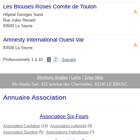
Les Blouses Roses Comite de Toulon
Ass
Hôpital Georges Sand
Rue Jules Renard
83500 La Seyne
Amnesty International Ouest Var
Ass
83500 La Seyne
Professionnels 1 à 10 :
1
2
-
Suivant
Mentions légales
|
Liens
|
Sites Web
Sfn Media Sarl, 421 avenue des Charmettes, 83140 LE BRUSC.
Annuaire Association
Association Six-Fours
Association Caritative
(13)
Association culturelle
(5)
Association Sportive
(5)
Associations Patriotiques
(7)