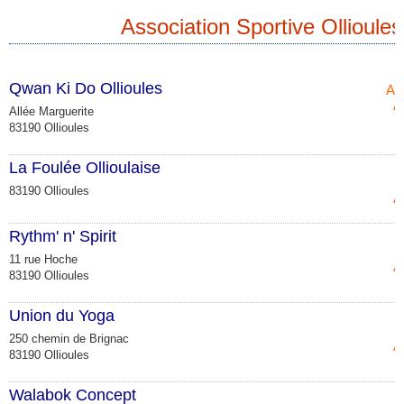
Association Sportive Ollioules
Qwan Ki Do Ollioules
Ar
A
Allée Marguerite
83190 Ollioules
La Foulée Ollioulaise
83190 Ollioules
A
Rythm' n' Spirit
11 rue Hoche
A
83190 Ollioules
Union du Yoga
250 chemin de Brignac
A
83190 Ollioules
Walabok Concept