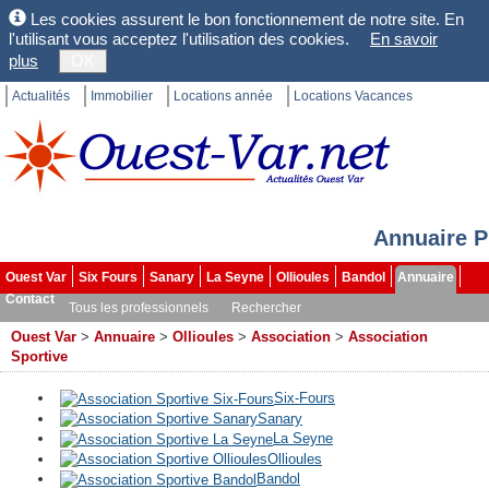
Les cookies assurent le bon fonctionnement de notre site. En
l'utilisant vous acceptez l'utilisation des cookies.
En savoir
plus
OK
Actualités
Immobilier
Locations année
Locations Vacances
Annuaire P
Ouest Var
Six Fours
Sanary
La Seyne
Ollioules
Bandol
Annuaire
Contact
Tous les professionnels
Rechercher
Ouest Var
>
Annuaire
>
Ollioules
>
Association
>
Association
Sportive
Six-Fours
Sanary
La Seyne
Ollioules
Bandol