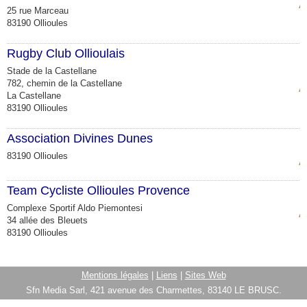
A
25 rue Marceau
83190 Ollioules
Rugby Club Ollioulais
Stade de la Castellane
782, chemin de la Castellane
A
La Castellane
83190 Ollioules
Association Divines Dunes
83190 Ollioules
A
Team Cycliste Ollioules Provence
Complexe Sportif Aldo Piemontesi
A
34 allée des Bleuets
83190 Ollioules
Mentions légales
|
Liens
|
Sites Web
Sfn Media Sarl, 421 avenue des Charmettes, 83140 LE BRUSC.