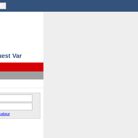
K
uest Var
sateur