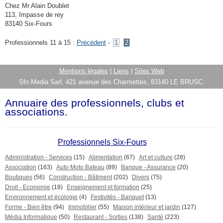
Chez Mr Alain Doublet
113, Impasse de rey
83140 Six-Fours
Professionnels 11 à 15 :
Précédent
-
1
2
Mentions légales
|
Liens
|
Sites Web
Sfn Media Sarl, 421 avenue des Charmettes, 83140 LE BRUSC.
Annuaire des professionnels, clubs et
associations.
Professionnels Six-Fours
Administration - Services
(15)
Alimentation
(67)
Art et culture
(28)
Association
(163)
Auto Moto Bateau
(89)
Banque - Assurance
(20)
Boutiques
(56)
Construction - Bâtiment
(202)
Divers
(75)
Droit - Economie
(18)
Enseignement et formation
(25)
Environnement et écologie
(4)
Festivités - Banquet
(13)
Forme - Bien être
(94)
Immobilier
(55)
Maison intérieur et jardin
(127)
Média Informatique
(50)
Restaurant - Sorties
(138)
Santé
(223)