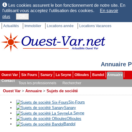
Les cookies assurent le bon fonctionnement de notre site. En
l'utilisant vous acceptez l'utilisation des cookies.
En savoir
plus
OK
Actualités
Immobilier
Locations année
Locations Vacances
Annuaire P
Ouest Var
Six Fours
Sanary
La Seyne
Ollioules
Bandol
Annuaire
Contact
Tous les professionnels
Rechercher
Ouest Var
>
Annuaire
>
Sujets de société
Six-Fours
Sanary
La Seyne
Ollioules
Bandol