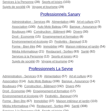
Services à la Personne
(28)
Sports et loisirs
(103)
Sujets de société
(3)
Voyage et tourisme
(29)
Professionnels Sanary
Administration - Services
(9)
Alimentation
(48)
Art et culture
(27)
Association
(100)
Auto Moto Bateau
(35)
Banque - Assurance
(9)
Boutiques
(46)
Construction - Bâtiment
(86)
Divers
(30)
Droit - Economie
(15)
Enseignement et formation
(8)
Environnement et écologie
(2)
Festivités - Banquet
(13)
Forme - Bien être
(56)
Immobilier
(45)
Maison intérieur et jardin
(54)
Média Informatique
(21)
Restaurant - Sorties
(93)
Santé
(92)
Services à la Personne
(12)
Sports et loisirs
(41)
Sujets de société
(3)
Voyage et tourisme
(24)
Professionnels La Seyne
Administration - Services
(13)
Alimentation
(57)
Art et culture
(41)
Association
(114)
Auto Moto Bateau
(108)
Banque - Assurance
(14)
Boutiques
(79)
Construction - Bâtiment
(192)
Divers
(55)
Droit - Economie
(36)
Enseignement et formation
(17)
Environnement et écologie
(2)
Festivités - Banquet
(15)
Forme - Bien être
(67)
Immobilier
(37)
Maison intérieur et jardin
(110)
Média Informatique
(74)
Restaurant - Sorties
(84)
Santé
(308)
Services à la Personne
(14)
Sports et loisirs
(74)