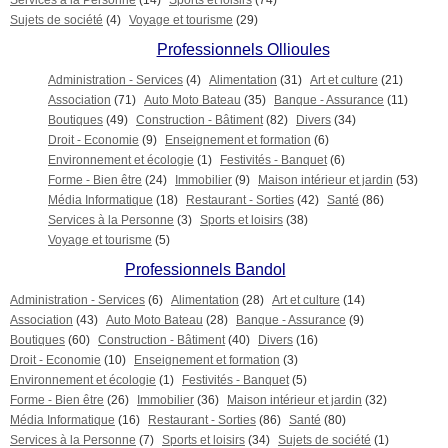
Sujets de société
(4)
Voyage et tourisme
(29)
Professionnels Ollioules
Administration - Services
(4)
Alimentation
(31)
Art et culture
(21)
Association
(71)
Auto Moto Bateau
(35)
Banque - Assurance
(11)
Boutiques
(49)
Construction - Bâtiment
(82)
Divers
(34)
Droit - Economie
(9)
Enseignement et formation
(6)
Environnement et écologie
(1)
Festivités - Banquet
(6)
Forme - Bien être
(24)
Immobilier
(9)
Maison intérieur et jardin
(53)
Média Informatique
(18)
Restaurant - Sorties
(42)
Santé
(86)
Services à la Personne
(3)
Sports et loisirs
(38)
Voyage et tourisme
(5)
Professionnels Bandol
Administration - Services
(6)
Alimentation
(28)
Art et culture
(14)
Association
(43)
Auto Moto Bateau
(28)
Banque - Assurance
(9)
Boutiques
(60)
Construction - Bâtiment
(40)
Divers
(16)
Droit - Economie
(10)
Enseignement et formation
(3)
Environnement et écologie
(1)
Festivités - Banquet
(5)
Forme - Bien être
(26)
Immobilier
(36)
Maison intérieur et jardin
(32)
Média Informatique
(16)
Restaurant - Sorties
(86)
Santé
(80)
Services à la Personne
(7)
Sports et loisirs
(34)
Sujets de société
(1)