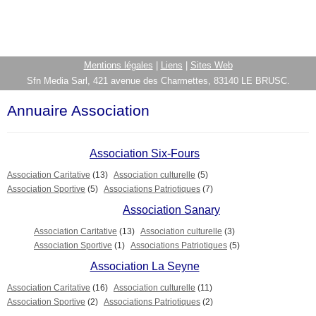
Mentions légales
|
Liens
|
Sites Web
Sfn Media Sarl, 421 avenue des Charmettes, 83140 LE BRUSC.
Annuaire Association
Association Six-Fours
Association Caritative
(13)
Association culturelle
(5)
Association Sportive
(5)
Associations Patriotiques
(7)
Association Sanary
Association Caritative
(13)
Association culturelle
(3)
Association Sportive
(1)
Associations Patriotiques
(5)
Association La Seyne
Association Caritative
(16)
Association culturelle
(11)
Association Sportive
(2)
Associations Patriotiques
(2)