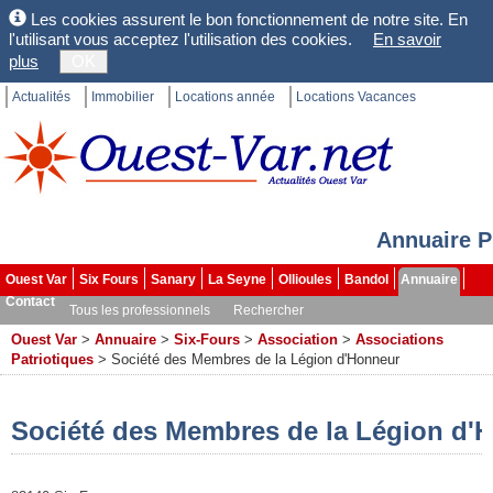
Les cookies assurent le bon fonctionnement de notre site. En
l'utilisant vous acceptez l'utilisation des cookies.
En savoir
plus
OK
Actualités
Immobilier
Locations année
Locations Vacances
Annuaire P
Ouest Var
Six Fours
Sanary
La Seyne
Ollioules
Bandol
Annuaire
Contact
Tous les professionnels
Rechercher
Ouest Var
>
Annuaire
>
Six-Fours
>
Association
>
Associations
Patriotiques
>
Société des Membres de la Légion d'Honneur
Société des Membres de la Légion d'