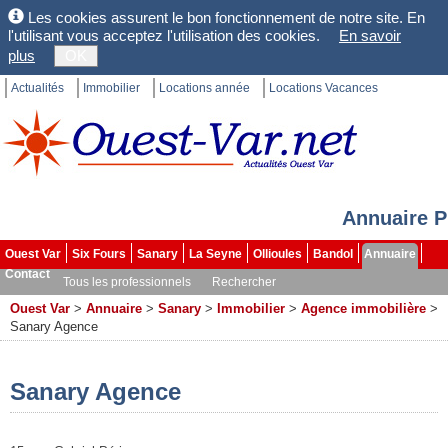
Les cookies assurent le bon fonctionnement de notre site. En
l'utilisant vous acceptez l'utilisation des cookies.
En savoir
plus
OK
Actualités
Immobilier
Locations année
Locations Vacances
Annuaire P
Ouest Var
Six Fours
Sanary
La Seyne
Ollioules
Bandol
Annuaire
Contact
Tous les professionnels
Rechercher
Ouest Var
>
Annuaire
>
Sanary
>
Immobilier
>
Agence immobilière
>
Sanary Agence
Sanary Agence