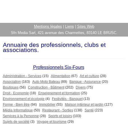
Mentions légales
|
Liens
|
Sites Web
Sfn Media Sarl, 421 avenue des Charmettes, 83140 LE BRUSC.
Annuaire des professionnels, clubs et
associations.
Professionnels Six-Fours
Administration - Services
(15)
Alimentation
(67)
Art et culture
(28)
Association
(163)
Auto Moto Bateau
(89)
Banque - Assurance
(20)
Boutiques
(56)
Construction - Bâtiment
(202)
Divers
(75)
Droit - Economie
(18)
Enseignement et formation
(25)
Environnement et écologie
(4)
Festivités - Banquet
(13)
Forme - Bien être
(94)
Immobilier
(55)
Maison intérieur et jardin
(127)
Média Informatique
(50)
Restaurant - Sorties
(138)
Santé
(223)
Services à la Personne
(28)
Sports et loisirs
(103)
Sujets de société
(3)
Voyage et tourisme
(29)