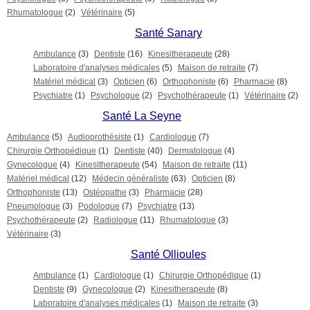
Rhumatologue
(2)
Vétérinaire
(5)
Santé Sanary
Ambulance
(3)
Dentiste
(16)
Kinesitherapeute
(28)
Laboratoire d'analyses médicales
(5)
Maison de retraite
(7)
Matériel médical
(3)
Opticien
(6)
Orthophoniste
(6)
Pharmacie
(8)
Psychiatre
(1)
Psychologue
(2)
Psychothérapeute
(1)
Vétérinaire
(2)
Santé La Seyne
Ambulance
(5)
Audioprothésiste
(1)
Cardiologue
(7)
Chirurgie Orthopédique
(1)
Dentiste
(40)
Dermatologue
(4)
Gynecologue
(4)
Kinesitherapeute
(54)
Maison de retraite
(11)
Matériel médical
(12)
Médecin généraliste
(63)
Opticien
(8)
Orthophoniste
(13)
Ostéopathe
(3)
Pharmacie
(28)
Pneumologue
(3)
Podologue
(7)
Psychiatre
(13)
Psychothérapeute
(2)
Radiologue
(11)
Rhumatologue
(3)
Vétérinaire
(3)
Santé Ollioules
Ambulance
(1)
Cardiologue
(1)
Chirurgie Orthopédique
(1)
Dentiste
(9)
Gynecologue
(2)
Kinesitherapeute
(8)
Laboratoire d'analyses médicales
(1)
Maison de retraite
(3)