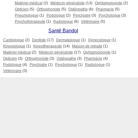
Matériel médical
(2)
Médecin généraliste
(13)
Ophtalmologiste
(2)
Opticien
(5)
Orthophoniste
(5)
Ostéopathe
(6)
Pharmacie
(5)
Pneumologue
(1)
Podologue
(2)
Psychiatre
(3)
Psychologue
(3)
Psychothérapeute
(1)
Radiologue
(6)
Vétérinaire
(5)
Santé Bandol
Cardiologue
(2)
Dentiste
(17)
Dermatologue
(1)
Gynecologue
(1)
Kinesiologue
(1)
Kinesitherapeute
(14)
Maison de retraite
(1)
Matériel médical
(2)
Médecin généraliste
(17)
Ophtalmologiste
(1)
Opticien
(3)
Orthophoniste
(3)
Ostéopathe
(3)
Pharmacie
(4)
Podologue
(4)
Psychiatre
(1)
Psychologue
(1)
Radiologue
(1)
Vétérinaire
(3)