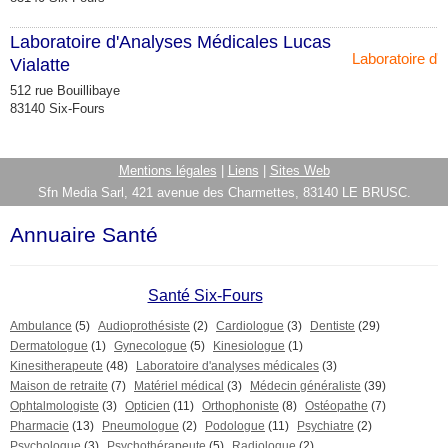
Laboratoire d'Analyses Médicales Lucas
Laboratoire d'
Vialatte
512 rue Bouillibaye
83140 Six-Fours
Mentions légales
|
Liens
|
Sites Web
Sfn Media Sarl, 421 avenue des Charmettes, 83140 LE BRUSC.
Annuaire Santé
Santé Six-Fours
Ambulance
(5)
Audioprothésiste
(2)
Cardiologue
(3)
Dentiste
(29)
Dermatologue
(1)
Gynecologue
(5)
Kinesiologue
(1)
Kinesitherapeute
(48)
Laboratoire d'analyses médicales
(3)
Maison de retraite
(7)
Matériel médical
(3)
Médecin généraliste
(39)
Ophtalmologiste
(3)
Opticien
(11)
Orthophoniste
(8)
Ostéopathe
(7)
Pharmacie
(13)
Pneumologue
(2)
Podologue
(11)
Psychiatre
(2)
Psychologue
(3)
Psychothérapeute
(5)
Radiologue
(2)