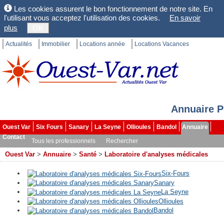
Les cookies assurent le bon fonctionnement de notre site. En
l'utilisant vous acceptez l'utilisation des cookies.
En savoir
plus
OK
Actualités
Immobilier
Locations année
Locations Vacances
Annuaire P
Ouest Var
Six Fours
Sanary
La Seyne
Ollioules
Bandol
Annuaire
Contact
Tous les professionnels
Rechercher
Ouest Var
>
Annuaire
>
Santé
>
Laboratoire d'analyses médicales
Six-Fours
Sanary
La Seyne
Ollioules
Bandol