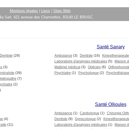
Mentions légales
|
Liens
|
Sites Web
ia Sarl, 421 avenue des Charmettes, 83140 LE BRUSC.
Santé Sanary
Dentiste
(29)
Ambulance
(3)
Dentiste
(16)
Kinesitherapeute
Laboratoire d'analyses médicales
(5)
Maison de
es
(3)
Matériel médical
(3)
Opticien
(6)
Orthophonist
néraliste
(39)
Psychiatre
(1)
Psychologue
(2)
Psychothérap
Ostéopathe
(7)
ychiatre
(2)
)
Santé Ollioules
Ambulance
(1)
Cardiologue
(1)
Chirurgie Ort
ue
(4)
Dentiste
(9)
Gynecologue
(2)
Kinesitherapeut
raite
(11)
Laboratoire d'analyses médicales
(1)
Maison de