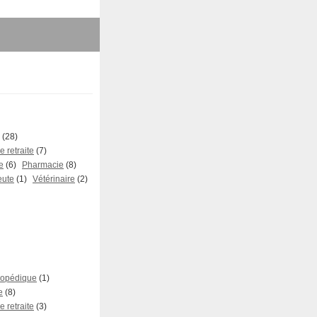
(28)
 retraite
(7)
e
(6)
Pharmacie
(8)
eute
(1)
Vétérinaire
(2)
hopédique
(1)
e
(8)
 retraite
(3)