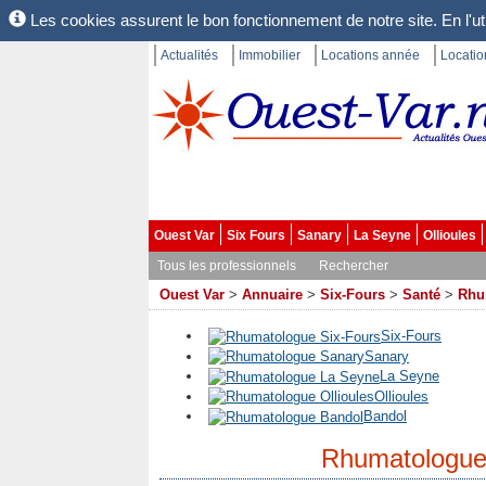
Les cookies assurent le bon fonctionnement de notre site. En l'uti
Actualités
Immobilier
Locations année
Locati
Ouest Var
Six Fours
Sanary
La Seyne
Ollioules
Tous les professionnels
Rechercher
Ouest Var
>
Annuaire
>
Six-Fours
>
Santé
>
Rhu
Six-Fours
Sanary
La Seyne
Ollioules
Bandol
Rhumatologue