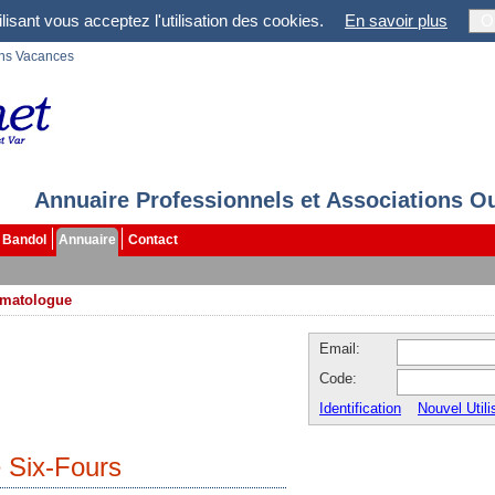
lisant vous acceptez l'utilisation des cookies.
En savoir plus
O
ons Vacances
Annuaire Professionnels et Associations O
Bandol
Annuaire
Contact
matologue
Email:
Code:
Identification
Nouvel Utili
 Six-Fours