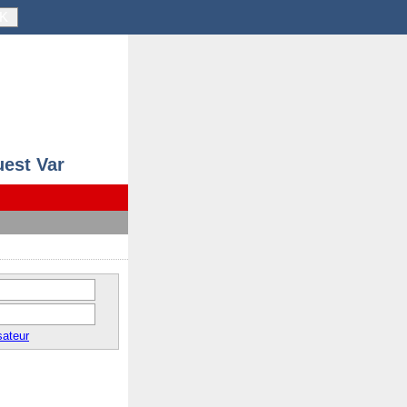
K
uest Var
sateur