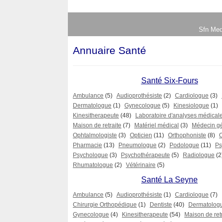
Sfn Med
Annuaire Santé
Santé Six-Fours
Ambulance
(5)
Audioprothésiste
(2)
Cardiologue
(3)
Dermatologue
(1)
Gynecologue
(5)
Kinesiologue
(1)
Kinesitherapeute
(48)
Laboratoire d'analyses médical
Maison de retraite
(7)
Matériel médical
(3)
Médecin gé
Ophtalmologiste
(3)
Opticien
(11)
Orthophoniste
(8)
Pharmacie
(13)
Pneumologue
(2)
Podologue
(11)
Ps
Psychologue
(3)
Psychothérapeute
(5)
Radiologue
(2
Rhumatologue
(2)
Vétérinaire
(5)
Santé La Seyne
Ambulance
(5)
Audioprothésiste
(1)
Cardiologue
(7)
Chirurgie Orthopédique
(1)
Dentiste
(40)
Dermatolog
Gynecologue
(4)
Kinesitherapeute
(54)
Maison de ret