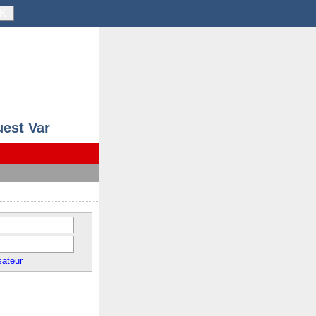
K
uest Var
sateur