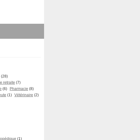
(28)
 retraite
(7)
e
(6)
Pharmacie
(8)
eute
(1)
Vétérinaire
(2)
hopédique
(1)