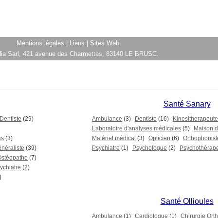
Mentions légales
|
Liens
|
Sites Web
ia Sarl, 421 avenue des Charmettes, 83140 LE BRUSC.
Santé Sanary
Dentiste
(29)
Ambulance
(3)
Dentiste
(16)
Kinesitherapeute
Laboratoire d'analyses médicales
(5)
Maison de
es
(3)
Matériel médical
(3)
Opticien
(6)
Orthophonist
néraliste
(39)
Psychiatre
(1)
Psychologue
(2)
Psychothérap
Ostéopathe
(7)
ychiatre
(2)
)
Santé Ollioules
Ambulance
(1)
Cardiologue
(1)
Chirurgie Ort