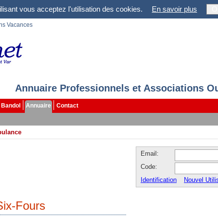
lisant vous acceptez l'utilisation des cookies.
En savoir plus
O
ons Vacances
Annuaire Professionnels et Associations O
Bandol
Annuaire
Contact
ulance
Email:
Code:
Identification
Nouvel Utili
ix-Fours