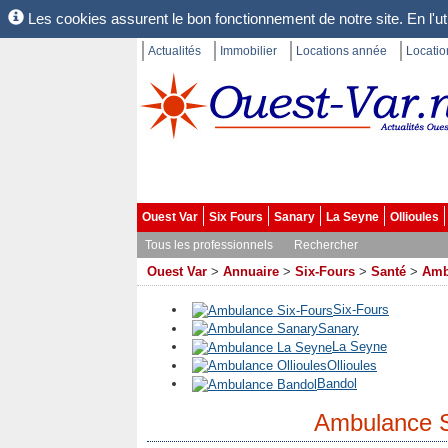
Les cookies assurent le bon fonctionnement de notre site. En l'uti
Actualités
Immobilier
Locations année
Locati
Ouest Var
Six Fours
Sanary
La Seyne
Ollioules
Tous les professionnels
Rechercher
Ouest Var
>
Annuaire
>
Six-Fours
>
Santé
>
Amb
Six-Fours
Sanary
La Seyne
Ollioules
Bandol
Ambulance S