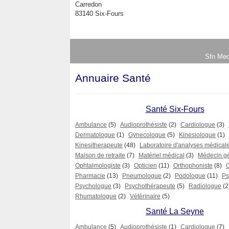
Carredon
83140 Six-Fours
Sfn Med
Annuaire Santé
Santé Six-Fours
Ambulance
(5)
Audioprothésiste
(2)
Cardiologue
(3)
Dermatologue
(1)
Gynecologue
(5)
Kinesiologue
(1)
Kinesitherapeute
(48)
Laboratoire d'analyses médical
Maison de retraite
(7)
Matériel médical
(3)
Médecin gé
Ophtalmologiste
(3)
Opticien
(11)
Orthophoniste
(8)
Pharmacie
(13)
Pneumologue
(2)
Podologue
(11)
Ps
Psychologue
(3)
Psychothérapeute
(5)
Radiologue
(2
Rhumatologue
(2)
Vétérinaire
(5)
Santé La Seyne
Ambulance
(5)
Audioprothésiste
(1)
Cardiologue
(7)