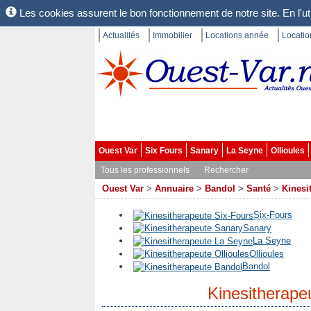
Les cookies assurent le bon fonctionnement de notre site. En l'uti
Actualités
Immobilier
Locations année
Locati
Ouest Var
Six Fours
Sanary
La Seyne
Ollioules
Tous les professionnels
Rechercher
Ouest Var
>
Annuaire
>
Bandol
>
Santé
>
Kinesi
Six-Fours
Sanary
La Seyne
Ollioules
Bandol
Kinesitherape