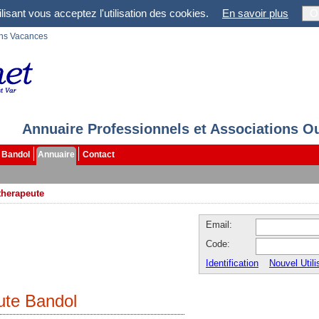
lisant vous acceptez l'utilisation des cookies.
En savoir plus
O
ons Vacances
Annuaire Professionnels et Associations O
Bandol
Annuaire
Contact
therapeute
Email:
Code:
Identification
Nouvel Utili
ute Bandol