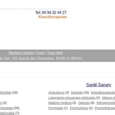
Tel: 04 94 32 44 27
Kinesitherapeute
Mentions légales
|
Liens
|
Sites Web
ia Sarl, 421 avenue des Charmettes, 83140 LE BRUSC.
Santé Sanary
Dentiste
(29)
Ambulance
(3)
Dentiste
(16)
Kinesitherapeute
Laboratoire d'analyses médicales
(5)
Maison de
es
(3)
Matériel médical
(3)
Opticien
(6)
Orthophonist
néraliste
(39)
Psychiatre
(1)
Psychologue
(2)
Psychothérap
Ostéopathe
(7)