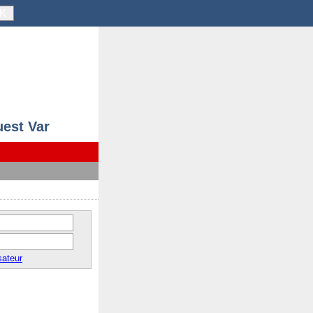
K
uest Var
sateur