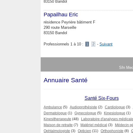
83150 Bandol
Papailhau Eric
résidence Peyriére bâtiment F
290 route Marseille
83150 Bandol
Professionnels 1 à 10 :
1
2
-
Suivant
Sfn Med
Annuaire Santé
Santé Six-Fours
Ambulance
(5)
Audioprothésiste
(2)
Cardiologue
(3)
Dermatologue
(1)
Gynecologue
(5)
Kinesiologue
(1)
Kinesitherapeute
(48)
Laboratoire d'analyses médical
Maison de retraite
(7)
Matériel médical
(3)
Médecin gé
Ophtalmologiste
(3)
Opticien
(11)
Orthophoniste
(8)