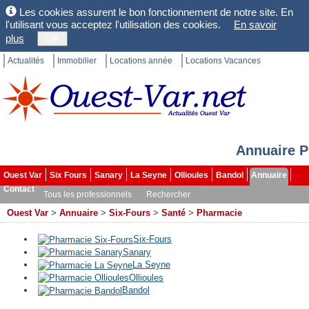
Les cookies assurent le bon fonctionnement de notre site. En
l'utilisant vous acceptez l'utilisation des cookies.
En savoir
plus
OK
Actualités
Immobilier
Locations année
Locations Vacances
Annuaire P
Ouest Var
Six Fours
Sanary
La Seyne
Ollioules
Bandol
Annuaire
Contact
Tous les professionnels
Rechercher
Ouest Var
>
Annuaire
>
Six-Fours
>
Santé
>
Pharmacie
Six-Fours
Sanary
La Seyne
Ollioules
Bandol