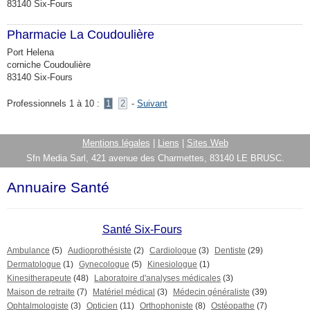
83140 Six-Fours
Pharmacie La Coudoulière
Port Helena
corniche Coudoulière
83140 Six-Fours
Professionnels 1 à 10 :
1
2
-
Suivant
Mentions légales
|
Liens
|
Sites Web
Sfn Media Sarl, 421 avenue des Charmettes, 83140 LE BRUSC.
Annuaire Santé
Santé Six-Fours
Ambulance
(5)
Audioprothésiste
(2)
Cardiologue
(3)
Dentiste
(29)
Dermatologue
(1)
Gynecologue
(5)
Kinesiologue
(1)
Kinesitherapeute
(48)
Laboratoire d'analyses médicales
(3)
Maison de retraite
(7)
Matériel médical
(3)
Médecin généraliste
(39)
Ophtalmologiste
(3)
Opticien
(11)
Orthophoniste
(8)
Ostéopathe
(7)