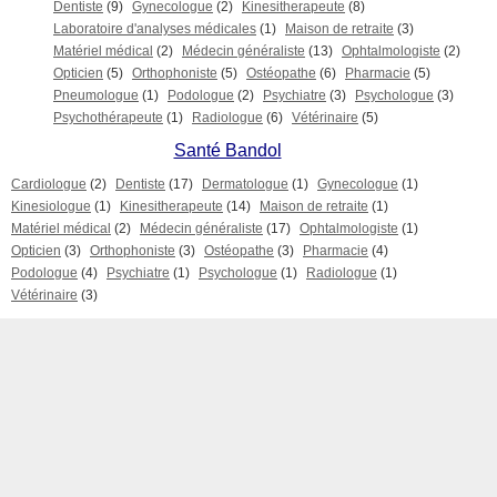
Dentiste
(9)
Gynecologue
(2)
Kinesitherapeute
(8)
Laboratoire d'analyses médicales
(1)
Maison de retraite
(3)
Matériel médical
(2)
Médecin généraliste
(13)
Ophtalmologiste
(2)
Opticien
(5)
Orthophoniste
(5)
Ostéopathe
(6)
Pharmacie
(5)
Pneumologue
(1)
Podologue
(2)
Psychiatre
(3)
Psychologue
(3)
Psychothérapeute
(1)
Radiologue
(6)
Vétérinaire
(5)
Santé Bandol
Cardiologue
(2)
Dentiste
(17)
Dermatologue
(1)
Gynecologue
(1)
Kinesiologue
(1)
Kinesitherapeute
(14)
Maison de retraite
(1)
Matériel médical
(2)
Médecin généraliste
(17)
Ophtalmologiste
(1)
Opticien
(3)
Orthophoniste
(3)
Ostéopathe
(3)
Pharmacie
(4)
Podologue
(4)
Psychiatre
(1)
Psychologue
(1)
Radiologue
(1)
Vétérinaire
(3)