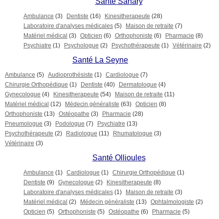
Santé Sanary
Ambulance
(3)
Dentiste
(16)
Kinesitherapeute
(28)
Laboratoire d'analyses médicales
(5)
Maison de retraite
(7)
Matériel médical
(3)
Opticien
(6)
Orthophoniste
(6)
Pharmacie
(8)
Psychiatre
(1)
Psychologue
(2)
Psychothérapeute
(1)
Vétérinaire
(2)
Santé La Seyne
Ambulance
(5)
Audioprothésiste
(1)
Cardiologue
(7)
Chirurgie Orthopédique
(1)
Dentiste
(40)
Dermatologue
(4)
Gynecologue
(4)
Kinesitherapeute
(54)
Maison de retraite
(11)
Matériel médical
(12)
Médecin généraliste
(63)
Opticien
(8)
Orthophoniste
(13)
Ostéopathe
(3)
Pharmacie
(28)
Pneumologue
(3)
Podologue
(7)
Psychiatre
(13)
Psychothérapeute
(2)
Radiologue
(11)
Rhumatologue
(3)
Vétérinaire
(3)
Santé Ollioules
Ambulance
(1)
Cardiologue
(1)
Chirurgie Orthopédique
(1)
Dentiste
(9)
Gynecologue
(2)
Kinesitherapeute
(8)
Laboratoire d'analyses médicales
(1)
Maison de retraite
(3)
Matériel médical
(2)
Médecin généraliste
(13)
Ophtalmologiste
(2)
Opticien
(5)
Orthophoniste
(5)
Ostéopathe
(6)
Pharmacie
(5)