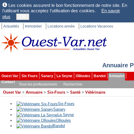
Les cookies assurent le bon fonctionnement de notre site. En
l'utilisant vous acceptez l'utilisation des cookies.
En savoir
plus
OK
Actualités
Immobilier
Locations année
Locations Vacances
Annuaire P
Ouest Var
Six Fours
Sanary
La Seyne
Ollioules
Bandol
Annuaire
Contact
Tous les professionnels
Rechercher
Ouest Var
>
Annuaire
>
Six-Fours
>
Santé
>
Vétérinaire
Six-Fours
Sanary
La Seyne
Ollioules
Bandol