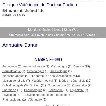
Clinique Vétérinaire du Docteur Paolino
501, avenue du Maréchal Juin
83140 Six-Fours
Mentions légales
|
Liens
|
Sites Web
Sfn Media Sarl, 421 avenue des Charmettes, 83140 LE BRUSC.
Annuaire Santé
Santé Six-Fours
Ambulance
(5)
Audioprothésiste
(2)
Cardiologue
(3)
Dentiste
(29)
Dermatologue
(1)
Gynecologue
(5)
Kinesiologue
(1)
Kinesitherapeute
(48)
Laboratoire d'analyses médicales
(3)
Maison de retraite
(7)
Matériel médical
(3)
Médecin généraliste
(39)
Ophtalmologiste
(3)
Opticien
(11)
Orthophoniste
(8)
Ostéopathe
(7)
Pharmacie
(13)
Pneumologue
(2)
Podologue
(11)
Psychiatre
(2)
Psychologue
(3)
Psychothérapeute
(5)
Radiologue
(2)
Rhumatologue
(2)
Vétérinaire
(5)