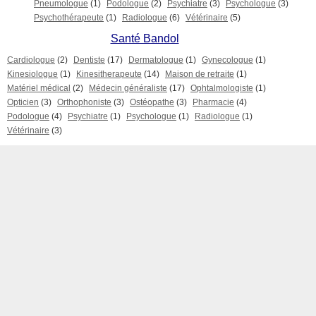
Pneumologue
(1)
Podologue
(2)
Psychiatre
(3)
Psychologue
(3)
Psychothérapeute
(1)
Radiologue
(6)
Vétérinaire
(5)
Santé Bandol
Cardiologue
(2)
Dentiste
(17)
Dermatologue
(1)
Gynecologue
(1)
Kinesiologue
(1)
Kinesitherapeute
(14)
Maison de retraite
(1)
Matériel médical
(2)
Médecin généraliste
(17)
Ophtalmologiste
(1)
Opticien
(3)
Orthophoniste
(3)
Ostéopathe
(3)
Pharmacie
(4)
Podologue
(4)
Psychiatre
(1)
Psychologue
(1)
Radiologue
(1)
Vétérinaire
(3)