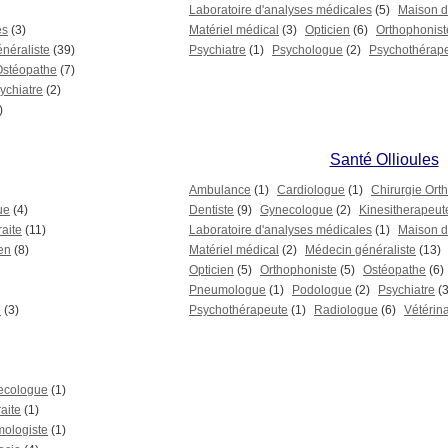
Laboratoire d'analyses médicales
(5)
Maison de
es
(3)
Matériel médical
(3)
Opticien
(6)
Orthophonist
néraliste
(39)
Psychiatre
(1)
Psychologue
(2)
Psychothérap
Ostéopathe
(7)
ychiatre
(2)
)
Santé Ollioules
Ambulance
(1)
Cardiologue
(1)
Chirurgie Ort
ue
(4)
Dentiste
(9)
Gynecologue
(2)
Kinesitherapeut
raite
(11)
Laboratoire d'analyses médicales
(1)
Maison de
en
(8)
Matériel médical
(2)
Médecin généraliste
(13)
Opticien
(5)
Orthophoniste
(5)
Ostéopathe
(6)
Pneumologue
(1)
Podologue
(2)
Psychiatre
(3
e
(3)
Psychothérapeute
(1)
Radiologue
(6)
Vétérina
ecologue
(1)
aite
(1)
mologiste
(1)