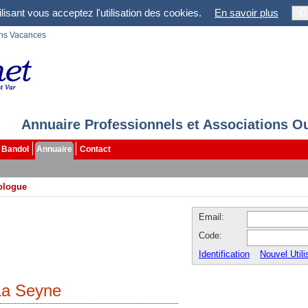
lisant vous acceptez l'utilisation des cookies.
En savoir plus
O
ons Vacances
Annuaire Professionnels et Associations O
Bandol
Annuaire
Contact
ologue
Email:
Code:
Identification
Nouvel Utili
La Seyne