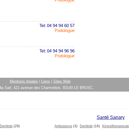
Tel: 04 94 94 60 57
Podologue
Tel: 04 94 94 96 96
Podologue
Mentions légales
|
Liens
|
Sites Web
ia Sarl, 421 avenue des Charmettes, 83140 LE BRUSC.
Santé Sanary
Dentiste
(29)
Ambulance
(3)
Dentiste
(16)
Kinesitherapeute