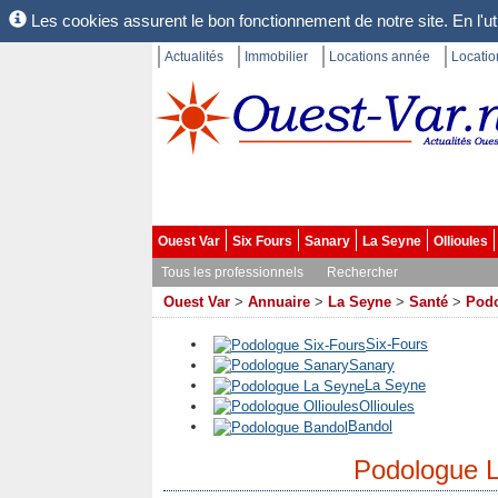
Les cookies assurent le bon fonctionnement de notre site. En l'uti
Actualités
Immobilier
Locations année
Locati
Ouest Var
Six Fours
Sanary
La Seyne
Ollioules
Tous les professionnels
Rechercher
Ouest Var
>
Annuaire
>
La Seyne
>
Santé
>
Pod
Six-Fours
Sanary
La Seyne
Ollioules
Bandol
Podologue 