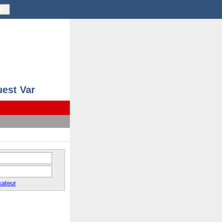
K
uest Var
sateur