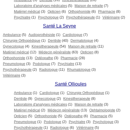
Ambulance
(3)
Dentiste
(16)
Kinesitherapeute
(28)
Laboratoire d'analyses médicales
(5)
Maison de retraite
(7)
Matériel médical
(3)
Opticien
(6)
Orthophoniste
(6)
Pharmacie
(8)
Psychiatre
(1)
Psychologue
(2)
Psychothérapeute
(1)
Vétérinaire
(2)
Santé La Seyne
Ambulance
(5)
Audioprothésiste
(1)
Cardiologue
(7)
Chirurgie Orthopédique
(1)
Dentiste
(40)
Dermatologue
(4)
Gynecologue
(4)
Kinesitherapeute
(54)
Maison de retraite
(11)
Matériel médical
(12)
Médecin généraliste
(63)
Opticien
(8)
Orthophoniste
(13)
Ostéopathe
(3)
Pharmacie
(28)
Pneumologue
(3)
Podologue
(7)
Psychiatre
(13)
Psychothérapeute
(2)
Radiologue
(11)
Rhumatologue
(3)
Vétérinaire
(3)
Santé Ollioules
Ambulance
(1)
Cardiologue
(1)
Chirurgie Orthopédique
(1)
Dentiste
(9)
Gynecologue
(2)
Kinesitherapeute
(8)
Laboratoire d'analyses médicales
(1)
Maison de retraite
(3)
Matériel médical
(2)
Médecin généraliste
(13)
Ophtalmologiste
(2)
Opticien
(5)
Orthophoniste
(5)
Ostéopathe
(6)
Pharmacie
(5)
Pneumologue
(1)
Podologue
(2)
Psychiatre
(3)
Psychologue
(3)
Psychothérapeute
(1)
Radiologue
(6)
Vétérinaire
(5)