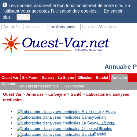
Les cookies assurent le bon fonctionnement de notre site. En
l'utilisant vous acceptez l'utilisation des cookies.
En savoir
plus
OK
Actualités
Immobilier
Locations année
Locations Vacances
Annuaire P
Ouest Var
Six Fours
Sanary
La Seyne
Ollioules
Bandol
Annuaire
Contact
Tous les professionnels
Rechercher
Ouest Var
>
Annuaire
>
La Seyne
>
Santé
>
Laboratoire d'analyses
médicales
Six-Fours
Sanary
La Seyne
Ollioules
Bandol