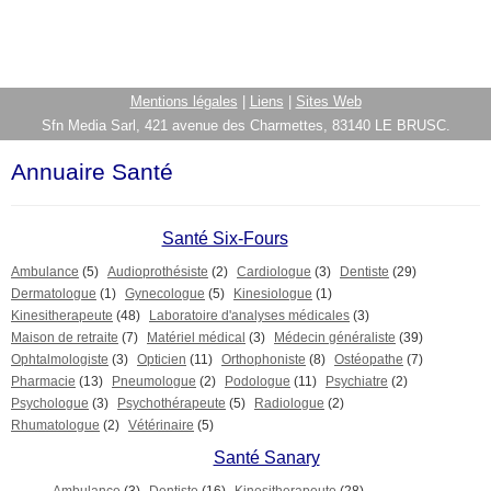
Mentions légales
|
Liens
|
Sites Web
Sfn Media Sarl, 421 avenue des Charmettes, 83140 LE BRUSC.
Annuaire Santé
Santé Six-Fours
Ambulance
(5)
Audioprothésiste
(2)
Cardiologue
(3)
Dentiste
(29)
Dermatologue
(1)
Gynecologue
(5)
Kinesiologue
(1)
Kinesitherapeute
(48)
Laboratoire d'analyses médicales
(3)
Maison de retraite
(7)
Matériel médical
(3)
Médecin généraliste
(39)
Ophtalmologiste
(3)
Opticien
(11)
Orthophoniste
(8)
Ostéopathe
(7)
Pharmacie
(13)
Pneumologue
(2)
Podologue
(11)
Psychiatre
(2)
Psychologue
(3)
Psychothérapeute
(5)
Radiologue
(2)
Rhumatologue
(2)
Vétérinaire
(5)
Santé Sanary