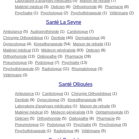
Laboratoire d'analyses médicales
(5)
Maison de retraite
(7)
Matériel médical
(3)
Opticien
(6)
Orthophoniste
(6)
Pharmacie
(8)
Psychiatre
(1)
Psychologue
(2)
Psychothérapeute
(1)
Vétérinaire
(2)
Santé La Seyne
Ambulance
(5)
Audioprothésiste
(1)
Cardiologue
(7)
Chirurgie Orthopédique
(1)
Dentiste
(40)
Dermatologue
(4)
Gynecologue
(4)
Kinesitherapeute
(54)
Maison de retraite
(11)
Matériel médical
(12)
Médecin généraliste
(63)
Opticien
(8)
Orthophoniste
(13)
Ostéopathe
(3)
Pharmacie
(28)
Pneumologue
(3)
Podologue
(7)
Psychiatre
(13)
Psychothérapeute
(2)
Radiologue
(11)
Rhumatologue
(3)
Vétérinaire
(3)
Santé Ollioules
Ambulance
(1)
Cardiologue
(1)
Chirurgie Orthopédique
(1)
Dentiste
(9)
Gynecologue
(2)
Kinesitherapeute
(8)
Laboratoire d'analyses médicales
(1)
Maison de retraite
(3)
Matériel médical
(2)
Médecin généraliste
(13)
Ophtalmologiste
(2)
Opticien
(5)
Orthophoniste
(5)
Ostéopathe
(6)
Pharmacie
(5)
Pneumologue
(1)
Podologue
(2)
Psychiatre
(3)
Psychologue
(3)
Psychothérapeute
(1)
Radiologue
(6)
Vétérinaire
(5)