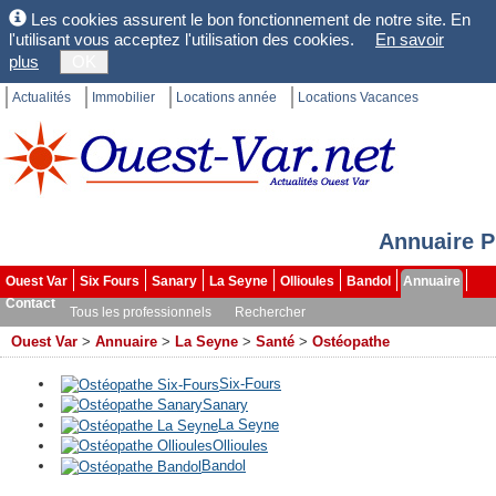
Les cookies assurent le bon fonctionnement de notre site. En
l'utilisant vous acceptez l'utilisation des cookies.
En savoir
plus
OK
Actualités
Immobilier
Locations année
Locations Vacances
Annuaire P
Ouest Var
Six Fours
Sanary
La Seyne
Ollioules
Bandol
Annuaire
Contact
Tous les professionnels
Rechercher
Ouest Var
>
Annuaire
>
La Seyne
>
Santé
>
Ostéopathe
Six-Fours
Sanary
La Seyne
Ollioules
Bandol