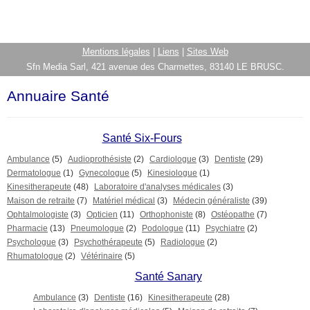
Mentions légales
|
Liens
|
Sites Web
Sfn Media Sarl, 421 avenue des Charmettes, 83140 LE BRUSC.
Annuaire Santé
Santé Six-Fours
Ambulance
(5)
Audioprothésiste
(2)
Cardiologue
(3)
Dentiste
(29)
Dermatologue
(1)
Gynecologue
(5)
Kinesiologue
(1)
Kinesitherapeute
(48)
Laboratoire d'analyses médicales
(3)
Maison de retraite
(7)
Matériel médical
(3)
Médecin généraliste
(39)
Ophtalmologiste
(3)
Opticien
(11)
Orthophoniste
(8)
Ostéopathe
(7)
Pharmacie
(13)
Pneumologue
(2)
Podologue
(11)
Psychiatre
(2)
Psychologue
(3)
Psychothérapeute
(5)
Radiologue
(2)
Rhumatologue
(2)
Vétérinaire
(5)
Santé Sanary
Ambulance
(3)
Dentiste
(16)
Kinesitherapeute
(28)