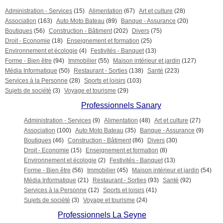
Administration - Services
(15)
Alimentation
(67)
Art et culture
(28)
Association
(163)
Auto Moto Bateau
(89)
Banque - Assurance
(20)
Boutiques
(56)
Construction - Bâtiment
(202)
Divers
(75)
Droit - Economie
(18)
Enseignement et formation
(25)
Environnement et écologie
(4)
Festivités - Banquet
(13)
Forme - Bien être
(94)
Immobilier
(55)
Maison intérieur et jardin
(127)
Média Informatique
(50)
Restaurant - Sorties
(138)
Santé
(223)
Services à la Personne
(28)
Sports et loisirs
(103)
Sujets de société
(3)
Voyage et tourisme
(29)
Professionnels Sanary
Administration - Services
(9)
Alimentation
(48)
Art et culture
(27)
Association
(100)
Auto Moto Bateau
(35)
Banque - Assurance
(9)
Boutiques
(46)
Construction - Bâtiment
(86)
Divers
(30)
Droit - Economie
(15)
Enseignement et formation
(8)
Environnement et écologie
(2)
Festivités - Banquet
(13)
Forme - Bien être
(56)
Immobilier
(45)
Maison intérieur et jardin
(54)
Média Informatique
(21)
Restaurant - Sorties
(93)
Santé
(92)
Services à la Personne
(12)
Sports et loisirs
(41)
Sujets de société
(3)
Voyage et tourisme
(24)
Professionnels La Seyne