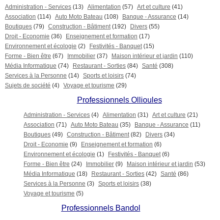
Administration - Services
(13)
Alimentation
(57)
Art et culture
(41)
Association
(114)
Auto Moto Bateau
(108)
Banque - Assurance
(14)
Boutiques
(79)
Construction - Bâtiment
(192)
Divers
(55)
Droit - Economie
(36)
Enseignement et formation
(17)
Environnement et écologie
(2)
Festivités - Banquet
(15)
Forme - Bien être
(67)
Immobilier
(37)
Maison intérieur et jardin
(110)
Média Informatique
(74)
Restaurant - Sorties
(84)
Santé
(308)
Services à la Personne
(14)
Sports et loisirs
(74)
Sujets de société
(4)
Voyage et tourisme
(29)
Professionnels Ollioules
Administration - Services
(4)
Alimentation
(31)
Art et culture
(21)
Association
(71)
Auto Moto Bateau
(35)
Banque - Assurance
(11)
Boutiques
(49)
Construction - Bâtiment
(82)
Divers
(34)
Droit - Economie
(9)
Enseignement et formation
(6)
Environnement et écologie
(1)
Festivités - Banquet
(6)
Forme - Bien être
(24)
Immobilier
(9)
Maison intérieur et jardin
(53)
Média Informatique
(18)
Restaurant - Sorties
(42)
Santé
(86)
Services à la Personne
(3)
Sports et loisirs
(38)
Voyage et tourisme
(5)
Professionnels Bandol