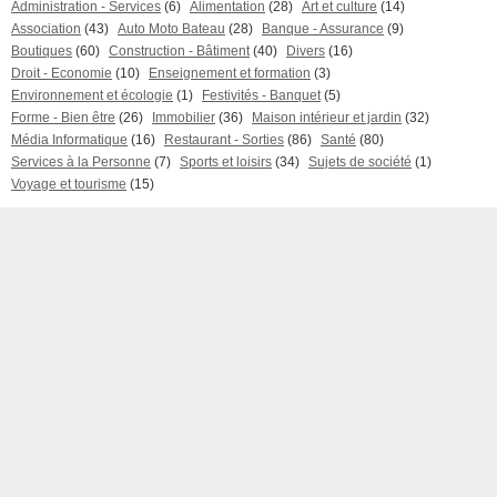
Administration - Services
(6)
Alimentation
(28)
Art et culture
(14)
Association
(43)
Auto Moto Bateau
(28)
Banque - Assurance
(9)
Boutiques
(60)
Construction - Bâtiment
(40)
Divers
(16)
Droit - Economie
(10)
Enseignement et formation
(3)
Environnement et écologie
(1)
Festivités - Banquet
(5)
Forme - Bien être
(26)
Immobilier
(36)
Maison intérieur et jardin
(32)
Média Informatique
(16)
Restaurant - Sorties
(86)
Santé
(80)
Services à la Personne
(7)
Sports et loisirs
(34)
Sujets de société
(1)
Voyage et tourisme
(15)