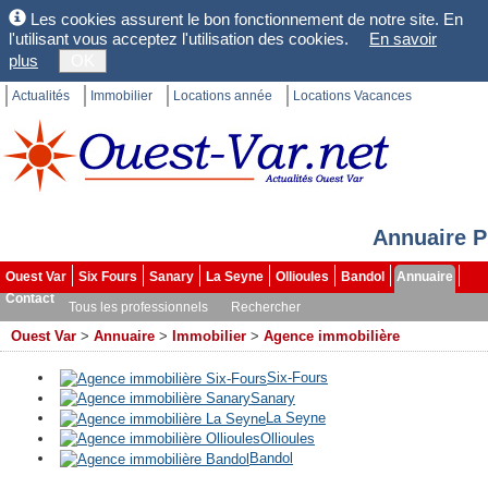
Les cookies assurent le bon fonctionnement de notre site. En
l'utilisant vous acceptez l'utilisation des cookies.
En savoir
plus
OK
Actualités
Immobilier
Locations année
Locations Vacances
Annuaire P
Ouest Var
Six Fours
Sanary
La Seyne
Ollioules
Bandol
Annuaire
Contact
Tous les professionnels
Rechercher
Ouest Var
>
Annuaire
>
Immobilier
>
Agence immobilière
Six-Fours
Sanary
La Seyne
Ollioules
Bandol