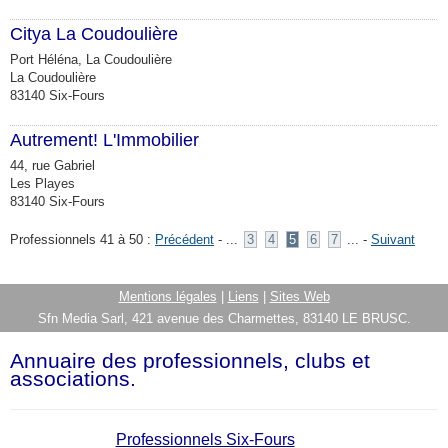
Citya La Coudoulière
Port Héléna, La Coudoulière
La Coudoulière
83140 Six-Fours
Autrement! L'Immobilier
44, rue Gabriel
Les Playes
83140 Six-Fours
Professionnels 41 à 50 :
Précédent
- ...
3
4
5
6
7
... -
Suivant
Mentions légales
|
Liens
|
Sites Web
Sfn Media Sarl, 421 avenue des Charmettes, 83140 LE BRUSC.
Annuaire des professionnels, clubs et
associations.
Professionnels Six-Fours