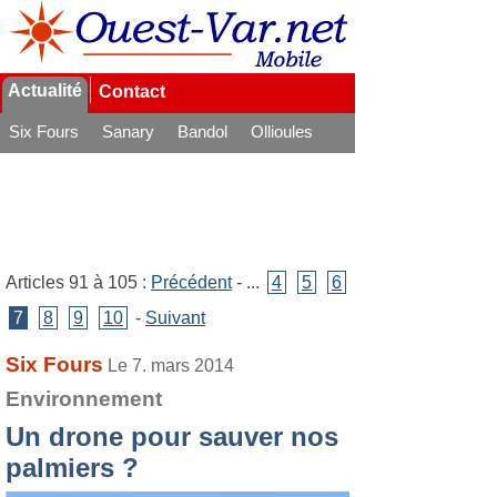
Actualité
Contact
Six Fours
Sanary
Bandol
Ollioules
La Seyne
Articles 91 à 105 :
Précédent
- ...
4
5
6
7
8
9
10
-
Suivant
Six Fours
Le 7. mars 2014
Environnement
Un drone pour sauver nos
palmiers ?