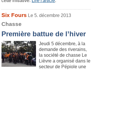
cette initiative.
Lire l'article
.
Six Fours
Le 5. décembre 2013
Chasse
Première battue de l’hiver
Jeudi 5 décembre, à la
demande des riverains,
la société de chasse Le
Lièvre a organisé dans le
secteur de Pépiole une
grande traque aux sangliers.
Lire l'article
.
Six Fours
Le 23. novembre 2013
Environnement
Pour une pêche sous-
marine éco-responsable
Créée en avril 2013,