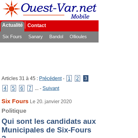
Actualité
Contact
Six Fours
Sanary
Bandol
Ollioules
La Seyne
Articles 31 à 45 :
Précédent
-
1
2
3
4
5
6
7
... -
Suivant
Six Fours
Le 20. janvier 2020
Politique
Qui sont les candidats aux
Municipales de Six-Fours