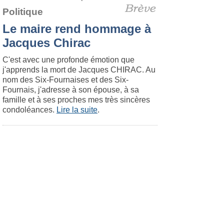
Politique
Le maire rend hommage à
Jacques Chirac
C'est avec une profonde émotion que
j'apprends la mort de Jacques CHIRAC. Au
nom des Six-Fournaises et des Six-
Fournais, j'adresse à son épouse, à sa
famille et à ses proches mes très sincères
condoléances.
Lire la suite
.
Ollioules
Le 19. juin 2019
Politique
Cérémonie de l’Appel du
18 juin 1940
C’est à l’entrée de
l’avenue du général de
Gaulle qu’a débuté la