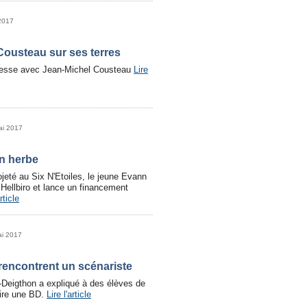
2017
Cousteau sur ses terres
resse avec Jean-Michel Cousteau
Lire
ai 2017
en herbe
jeté au Six N'Etoiles, le jeune Evann
Hellbiro et lance un financement
article
ai 2017
rencontrent un scénariste
Deigthon a expliqué à des élèves de
ire une BD.
Lire l'article