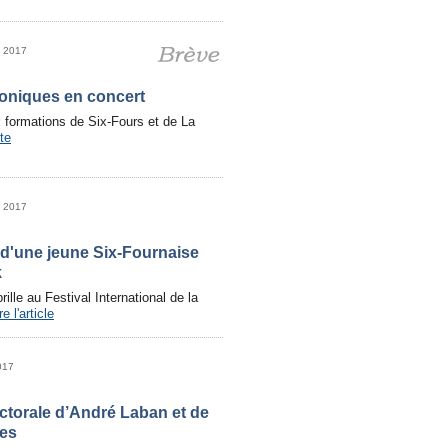
i 2017
oniques en concert
 formations de Six-Fours et de La
ite
i 2017
 d'une jeune Six-Fournaise
k
ille au Festival International de la
re l'article
017
ctorale d’André Laban et de
ses