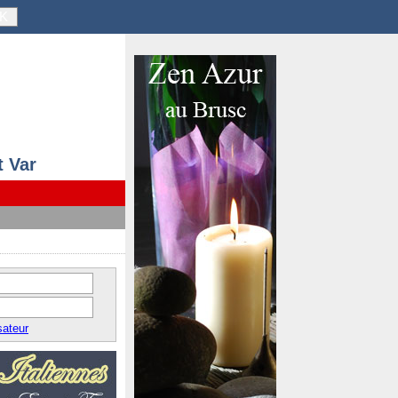
K
t Var
sateur