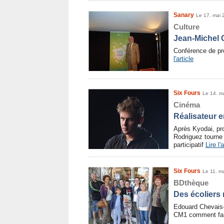
Sanary
Le 17. mai 
Culture
Jean-Michel 
Conférence de p
l'article
Six Fours
Le 14. m
Cinéma
Réalisateur 
Après Kyodai, pro
Rodriguez tourne 
participatif
Lire l'
Six Fours
Le 11. m
BDthèque
Des écoliers 
Edouard Chevais-
CM1 comment fa