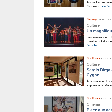
André Laban pein
l'honneur
Lire l'ar
Sanary
Le 26. avril
Culture
Un magnifiqu
Les élèves du co
théâtre ont donn
l'article
Six Fours
Le 22. av
Culture
Sergio Birga
Cygne.
À la maison du cy
expose à la Mai
Six Fours
Le 21. av
Cinéma
Place aux ac