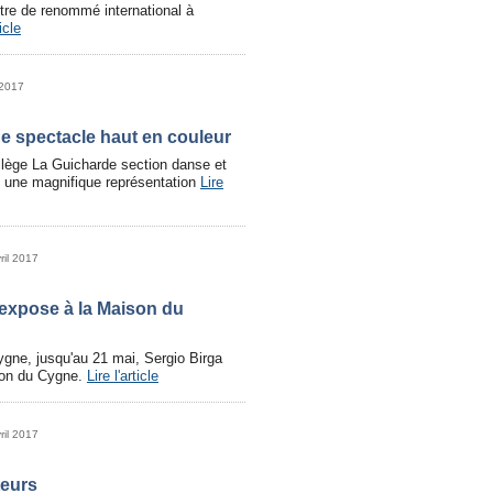
tre de renommé international à
ticle
 2017
e spectacle haut en couleur
llège La Guicharde section danse et
é une magnifique représentation
Lire
ril 2017
 expose à la Maison du
gne, jusqu'au 21 mai, Sergio Birga
son du Cygne.
Lire l'article
ril 2017
teurs