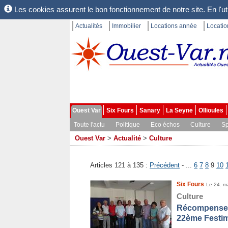
Les cookies assurent le bon fonctionnement de notre site. En l'uti
Actualités
Immobilier
Locations année
Locati
Ouest Var
Six Fours
Sanary
La Seyne
Ollioules
Toute l'actu
Politique
Eco échos
Culture
Sp
Ouest Var
>
Actualité
>
Culture
Articles 121 à 135 :
Précédent
- ...
6
7
8
9
10
Six Fours
Le 24. m
Culture
Récompenses 
22ème Festim