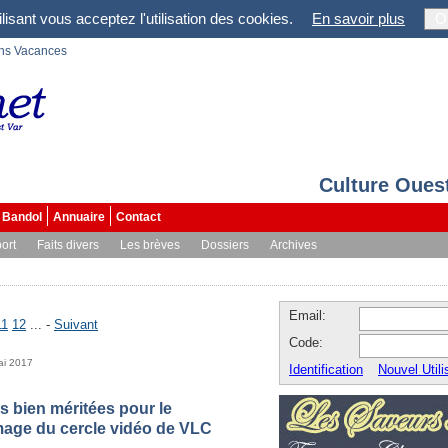
lisant vous acceptez l'utilisation des cookies.
En savoir plus
O
ons Vacances
Culture Oues
Bandol
Annuaire
Contact
ort
Faits divers
Les brèves
Dossiers
Archives
Email:
11
12
... -
Suivant
Code:
ai 2017
Identification
Nouvel Utili
bien méritées pour le
age du cercle vidéo de VLC