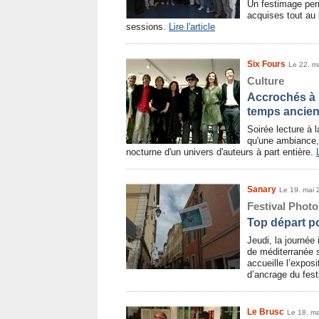
Un festimage per
acquises tout au 
sessions.
Lire l'article
Six Fours
Le 22. m
Culture
Accrochés à 
temps ancien
Soirée lecture à 
qu'une ambiance, 
nocturne d'un univers d'auteurs à part entière.
Sanary
Le 19. mai 
Festival Photo
Top départ p
Jeudi, la journée
de méditerranée s
accueille l’expos
d’ancrage du fest
Le Brusc
Le 18. m