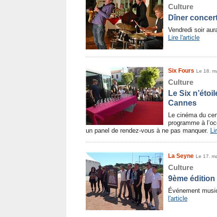
Culture
Dîner concert
Vendredi soir aur
Lire l'article
Six Fours
Le 18. m
Culture
Le Six n’étoi
Cannes
Le cinéma du cent
programme à l’oc
un panel de rendez-vous à ne pas manquer.
Lir
La Seyne
Le 17. m
Culture
9ème édition 
Événement music
l'article