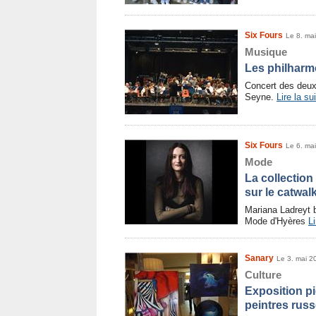
Six Fours
Le 8. ma
Musique
Les philharm
Concert des deux
Seyne.
Lire la su
Six Fours
Le 6. ma
Mode
La collection
sur le catwal
Mariana Ladreyt br
Mode d'Hyères
Li
Sanary
Le 3. mai 2
Culture
Exposition pi
peintres rus