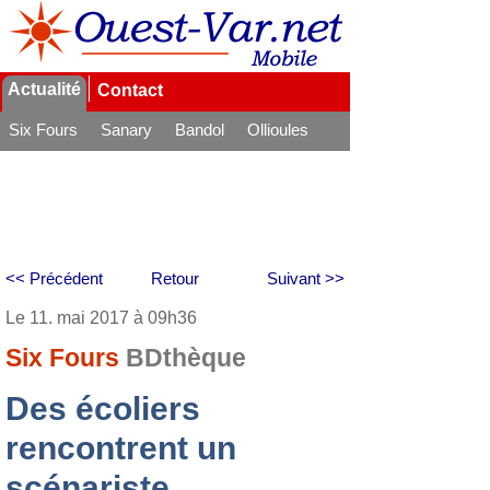
Actualité
Contact
Six Fours
Sanary
Bandol
Ollioules
La Seyne
<< Précédent
Retour
Suivant >>
Le 11. mai 2017 à 09h36
Six Fours
BDthèque
Des écoliers
rencontrent un
scénariste