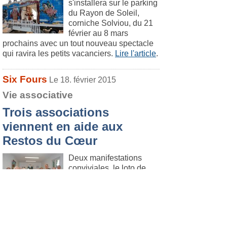
s'installera sur le parking
du Rayon de Soleil,
corniche Solviou, du 21
février au 8 mars
prochains avec un tout nouveau spectacle
qui ravira les petits vacanciers.
Lire l'article
.
Six Fours
Le 18. février 2015
Vie associative
Trois associations
viennent en aide aux
Restos du Cœur
Deux manifestations
conviviales, le loto de
Lou Peilou et des Amis
du Jumelage dimanche
après-midi, et la soirée
de l'Amicale des Rapatriés d'Afrique du
Nord samedi soir, permettront aux Restos