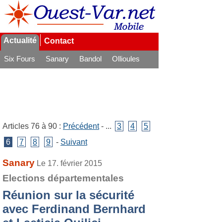
Actualité
Contact
Six Fours
Sanary
Bandol
Ollioules
La Seyne
Articles 76 à 90 :
Précédent
- ...
3
4
5
6
7
8
9
-
Suivant
Sanary
Le 17. février 2015
Elections départementales
Réunion sur la sécurité
avec Ferdinand Bernhard