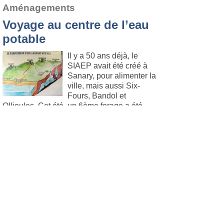
Aménagements
Voyage au centre de l’eau
potable
Il y a 50 ans déjà, le
SIAEP avait été créé à
Sanary, pour alimenter la
ville, mais aussi Six-
Fours, Bandol et
Ollioules. Cet été, un 6ème forage a été
inauguré. C’était l’occasion pour les
représentants de ces 4 communes, de
visiter l’installation.
Lire l'article
.
Six Fours
Le 5. novembre 2013
Voyages
L’association LEA revient
d’un voyage en Equateur
et prépare ses futures