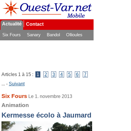
Actualité
Contact
Six Fours
Sanary
Bandol
Ollioules
La Seyne
Articles 1 à 15 :
1
2
3
4
5
6
7
... -
Suivant
Six Fours
Le 1. novembre 2013
Animation
Kermesse écolo à Jaumard