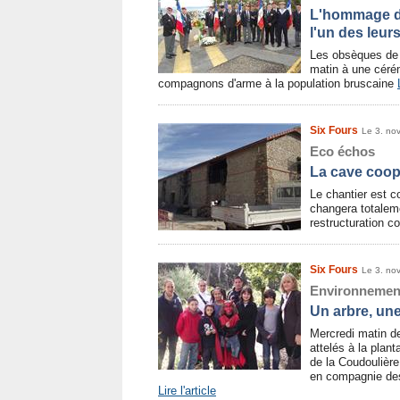
L'hommage d
l'un des leur
Les obsèques de 
matin à une cér
compagnons d'arme à la population bruscaine
Six Fours
Le 3. no
Eco échos
La cave coop
Le chantier est c
changera totalem
restructuration 
Six Fours
Le 3. no
Environnemen
Un arbre, un
Mercredi matin d
attelés à la plant
de la Coudoulière
en compagnie des
Lire l'article