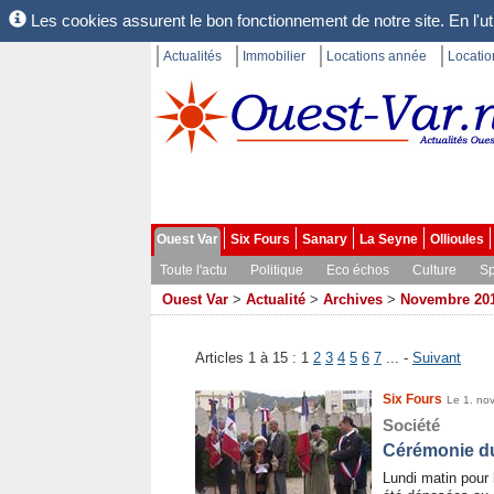
Les cookies assurent le bon fonctionnement de notre site. En l'uti
Actualités
Immobilier
Locations année
Locati
Ouest Var
Six Fours
Sanary
La Seyne
Ollioules
Toute l'actu
Politique
Eco échos
Culture
Sp
Ouest Var
>
Actualité
>
Archives
>
Novembre 20
Articles 1 à 15 :
1
2
3
4
5
6
7
... -
Suivant
Six Fours
Le 1. no
Société
Cérémonie d
Lundi matin pour 