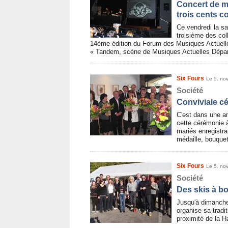
Concert de m
trois cents c
Ce vendredi la sa
troisième des coll
14ème édition du Forum des Musiques Actuelles
« Tandem, scène de Musiques Actuelles Dépa
Six Fours
Le 5. no
Société
Conviviale c
C'est dans une a
cette cérémonie 
mariés enregistra
médaille, bouquet
Six Fours
Le 5. no
Société
Des skis à b
Jusqu'à dimanche 
organise sa tradit
proximité de la H