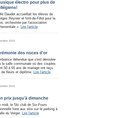
usique électro pour plus de
ollégiens!
lle Daudet accueillait les élèves de
èges Reynier et font-de-Fillol pour la
, orchestrée par l'association
rtementale ».
Lire l'article
vembre 2010
érémonie des noces d'or
mbiance détendue que s'est déroulée
à la salle communale où des couples
nt 50 à 65 ans de mariage ont reçu
 de fleurs et diplôme.
Lire l'article
vembre 2010
on prix jusqu'à dimanche
midi, le Ski club de Six-Fours
ionnelle foire aux skis sur le parking à
alle du Verger.
Lire l'article