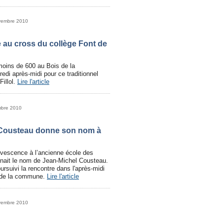
vembre 2010
ule au cross du collège Font de
 moins de 600 au Bois de la
edi après-midi pour ce traditionnel
illol.
Lire l'article
mbre 2010
 Cousteau donne son nom à
rvescence à l’ancienne école des
enait le nom de Jean-Michel Cousteau.
ursuivi la rencontre dans l'après-midi
s de la commune.
Lire l'article
vembre 2010