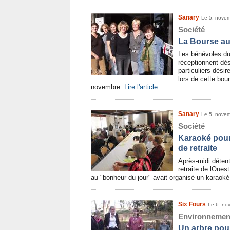
Sanary
Le 5. nove
Société
La Bourse au
Les bénévoles du
réceptionnent dè
particuliers dési
lors de cette bo
novembre.
Lire l'article
Sanary
Le 5. nove
Société
Karaoké pour
de retraite
Après-midi déten
retraite de lOues
au "bonheur du jour" avait organisé un karaok
Six Fours
Le 6. no
Environnemen
Un arbre pou