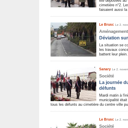
été déposées au 
cimetière n°2. L
faisaient aussi l
Le Brusc
Le 2. no
Aménagement
Déviation sur
La situation se c
les travaux conce
battent leur plein
Sanary
Le 2. nove
Société
La journée du
défunts
Mardi matin à l'in
municipalité étai
tous les défunts au cimetière du centre ville p
Le Brusc
Le 2. no
Société