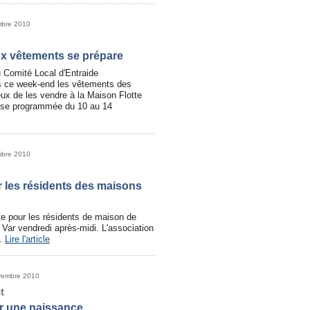
mbre 2010
x vêtements se prépare
 Comité Local d'Entraide
s ce week-end les vêtements des
reux de les vendre à la Maison Flotte
urse programmée du 10 au 14
mbre 2010
 les résidents des maisons
te pour les résidents de maison de
t Var vendredi après-midi. L'association
é.
Lire l'article
vembre 2010
t
r une naissance