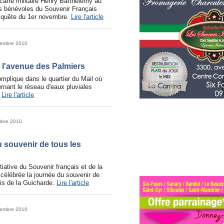
carré militaire Henry Barthélemy au
es bénévoles du Souvenir Français
a quête du 1er novembre.
Lire l'article
vembre 2010
 l'avenue des Palmiers
omplique dans le quartier du Mail où
rnant le réseau d'eaux pluviales
.
Lire l'article
mbre 2010
 souvenir de tous les
itiative du Souvenir français et de la
t célébrée la journée du souvenir de
uis de la Guicharde.
Lire l'article
vembre 2010