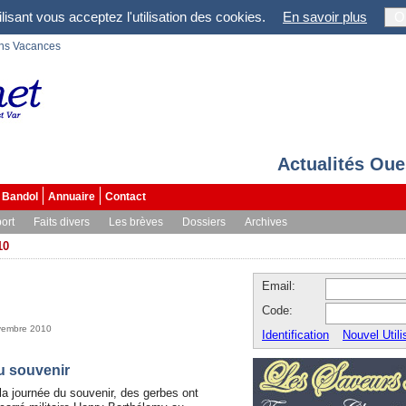
lisant vous acceptez l'utilisation des cookies.
En savoir plus
O
ons Vacances
Actualités Oue
Bandol
Annuaire
Contact
ort
Faits divers
Les brèves
Dossiers
Archives
10
Email:
Code:
vembre 2010
Identification
Nouvel Utili
u souvenir
la journée du souvenir, des gerbes ont