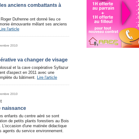
es anciens combattants à
s
Roger Dufrenne ont donné lieu ce
émonie émouvante mêlant ses anciens
Lire l'article
vembre 2010
érative va changer de visage
olossal et la cave coopérative Syllazur
ent d'aspect en 2011 avec une
complète du bâtiment.
Lire l'article
vembre 2010
t
e naissance
es enfants du centre aéré se sont
ation de petits plants forestiers au Bois
. L'occasion d'une matinée didactique
 agents du service environnement.