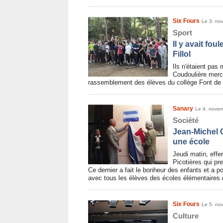
Six Fours
Le 3. no
Sport
Il y avait fo
Fillol
Ils n'étaient pas
Coudoulière mercr
rassemblement des élèves du collège Font de F
Sanary
Le 4. nove
Société
Jean-Michel
une école
Jeudi matin, effe
Picotières qui pr
Ce dernier a fait le bonheur des enfants et a po
avec tous les élèves des écoles élémentaire
Six Fours
Le 5. no
Culture