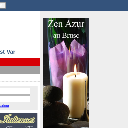
K
st Var
sateur