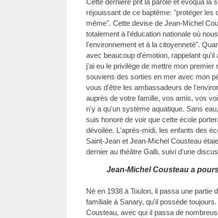
Cette dernière prit la parole et évoqua la s
réjouissant de ce baptême: "protéger les 
même". Cette devise de Jean-Michel Cou
totalement à l'éducation nationale où nous
l'environnement et à la citoyenneté". Qua
avec beaucoup d'émotion, rappelant qu'il a
j'ai eu le privilège de mettre mon premi
souviens des sorties en mer avec mon pèr
vous d'être les ambassadeurs de l'envir
auprès de votre famille, vos amis, vos voisin
n'y a qu'un système aquatique. Sans eau, il
suis honoré de voir que cette école porte
dévoilée. L'après-midi, les enfants des éc
Saint-Jean et Jean-Michel Cousteau étaie
dernier au théâtre Galli, suivi d'une discu
Jean-Michel Cousteau a poursu
Né en 1938 à Toulon, il passa une partie
familiale à Sanary, qu'il possède toujours.
Cousteau, avec qui il passa de nombre