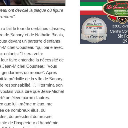
au ont dévoilé la plaque où figure
oi-même".
 fait le tour de certaines classes,
 de Sanary et de Nathalie Bicais,
uta devant un parterre d'enfants
an-Michel Cousteau "qui parle avec
x enfants: "il sera votre
eur faire entendre la nécessité de
 à Jean-Michel Cousteau: "vous
es gendarmes du monde". Après
it la médaille de la ville de Sanary,
 responsabilité...". Il termina son
 voulais vous dire que Jean-Michel
 été un élève parmi d'autres.
ien que lui...même mieux, me
osée de nombreux élus, du
oles, du président du musée
te de l'inspecteur d'Académie.