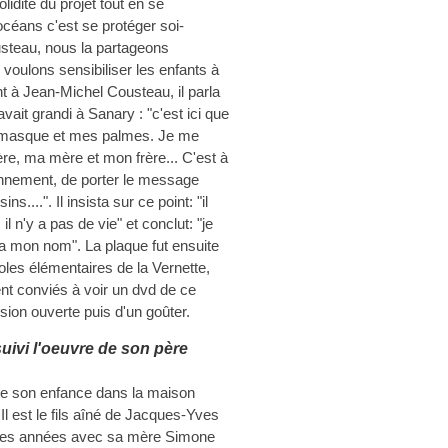
olidité du projet tout en se
océans c'est se protéger soi-
steau, nous la partageons
 voulons sensibiliser les enfants à
nt à Jean-Michel Cousteau, il parla
vait grandi à Sanary : "c'est ici que
er masque et mes palmes. Je me
e, ma mère et mon frère... C'est à
onnement, de porter le message
s....". Il insista sur ce point: "il
 n'y a pas de vie" et conclut: "je
ra mon nom". La plaque fut ensuite
oles élémentaires de la Vernette,
nt conviés à voir un dvd de ce
ssion ouverte puis d'un goûter.
ivi l'oeuvre de son père
 de son enfance dans la maison
 Il est le fils aîné de Jacques-Yves
uses années avec sa mère Simone