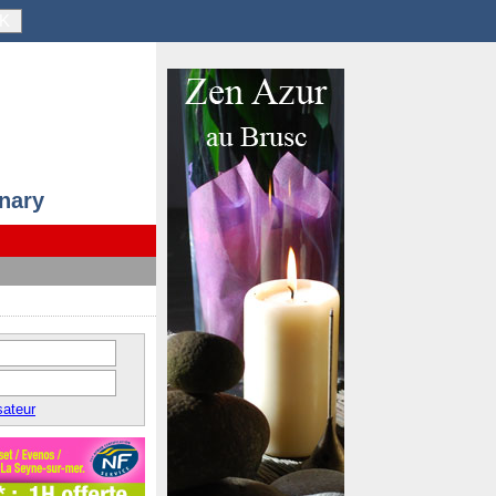
K
anary
sateur