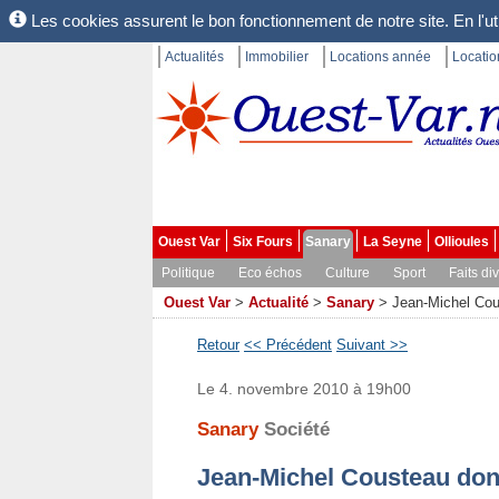
Les cookies assurent le bon fonctionnement de notre site. En l'uti
Actualités
Immobilier
Locations année
Locati
Ouest Var
Six Fours
Sanary
La Seyne
Ollioules
Politique
Eco échos
Culture
Sport
Faits di
Ouest Var
>
Actualité
>
Sanary
>
Jean-Michel Cou
Retour
<< Précédent
Suivant >>
Le 4. novembre 2010 à 19h00
Sanary
Société
Jean-Michel Cousteau do