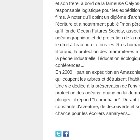
et son frère, à bord de la fameuse Calypso
responsable logistique pour les expédition
films. A noter qu'il obtint un diplôme d'arc
l'écriture et a notamment publié "mon pè
qu'il fonde Ocean Futures Society, associa
océanographique et de protection de la natu
le droit à l'eau pure à tous les êtres huma
littoraux, la protection des mammifères 
la pêche industrielle, l'éducation écologiq
conférences...
En 2009 il part en expédition en Amazonie
qui coupent les arbres et détruisent l'habi
Une vie dédiée à la préservation de l'envi
protection des océans; quand on lui deman
plongée, il répond "la prochaine". Durant l
constante d'aventure, de découverte et s
chance pour les écoliers sanaryens...