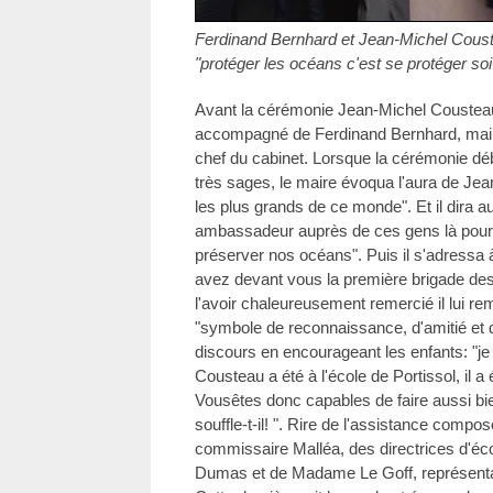
Ferdinand Bernhard et Jean-Michel Couste
"protéger les océans c'est se protéger s
Avant la cérémonie Jean-Michel Cousteau a
accompagné de Ferdinand Bernhard, maire
chef du cabinet. Lorsque la cérémonie déb
très sages, le maire évoqua l'aura de Je
les plus grands de ce monde". Et il dira au
ambassadeur auprès de ces gens là pour l
préserver nos océans". Puis il s'adressa
avez devant vous la première brigade d
l'avoir chaleureusement remercié il lui rem
"symbole de reconnaissance, d'amitié et de
discours en encourageant les enfants: "je
Cousteau a été à l'école de Portissol, il a
Vousêtes donc capables de faire aussi b
souffle-t-il! ". Rire de l'assistance comp
commissaire Malléa, des directrices d'éc
Dumas et de Madame Le Goff, représentan