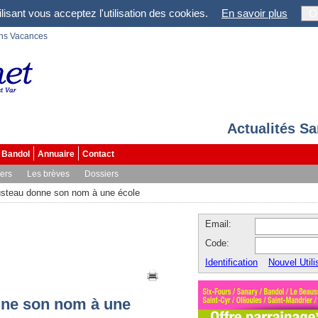
lisant vous acceptez l'utilisation des cookies.
En savoir plus
O
ons Vacances
Actualités S
Bandol
Annuaire
Contact
vers
Les brèves
Dossiers
steau donne son nom à une école
Email:
Code:
Identification
Nouvel Utili
nne son nom à une